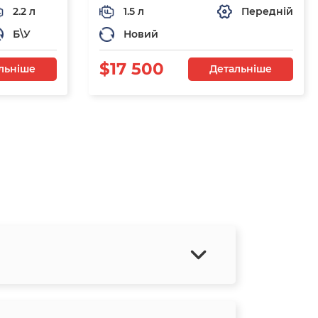
2.2 л
1.5 л
Передній
Б\У
Новий
$17 500
льніше
Детальніше
я