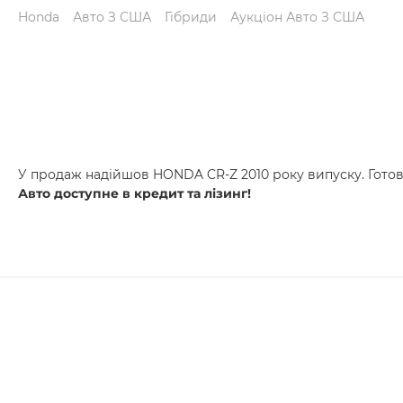
Honda
Авто З США
Гібриди
Аукціон Авто З США
У продаж надійшов HONDA CR-Z 2010 року випуску. Готов
Авто доступне в кредит та лізинг!