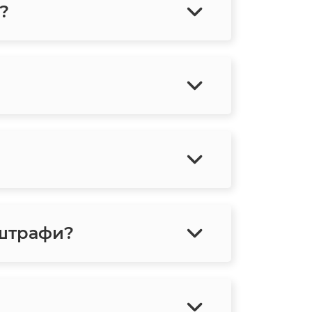
?
 штрафи?