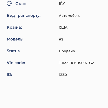
Б\У
Стан:
Вид транспорту:
Автомобіль
Країна:
США
Модель:
ΑS
Status
Продано
Vin code:
JHMZF1C6BS007932
ID:
3330