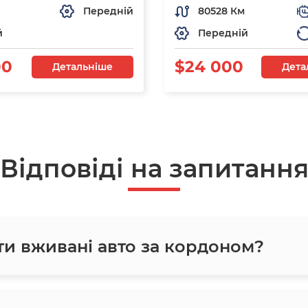
Передній
80528 Км
й
Передній
00
$24 000
Детальніше
Дета
Відповіді на запитанн
ти вживані авто за кордоном?