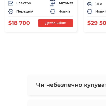
Електро
Автомат
1.5 л
Передній
Новий
Нови
$18 700
$29 5
Детальніше
Чи небезпечно купува