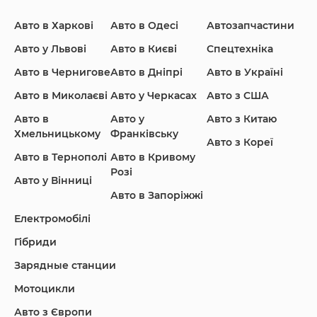
Авто в Харкові
Авто в Одесі
Автозапчастини
Ford
Honda
Hyundai
Авто у Львові
Авто в Києві
Спецтехніка
Авто в Чернигове
Авто в Дніпрі
Авто в Україні
Авто в Миколаєві
Авто у Черкасах
Авто з США
Авто в
Авто у
Авто з Китаю
Infiniti
Jaguar
Jeep
Хмельницькому
Франківську
Авто з Кореї
Авто в Тернополі
Авто в Кривому
Розі
Авто у Вінниці
Авто в Запоріжжі
KIA
Land Rover
Lexus
Електромобілі
Гібриди
Зарядные станции
Lincoln Maserati
Mazda
Mercedes-Benz
Мотоцикли
Авто з Європи