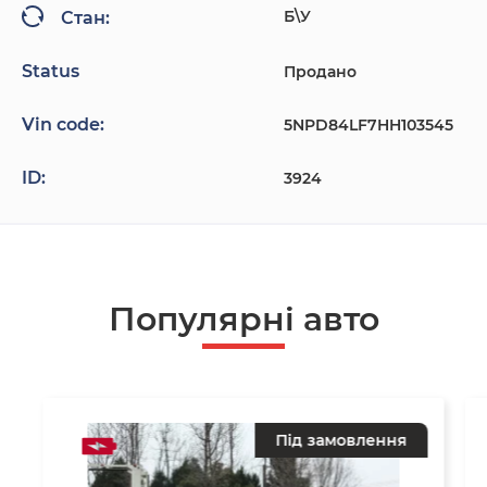
Б\У
Стан:
Status
Продано
Vin code:
5NPD84LF7HH103545
ID:
3924
Популярнi авто
Під замовлення