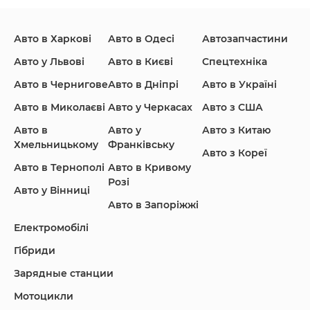
Авто в Харкові
Авто в Одесі
Автозапчастини
Ford
Honda
Hyundai
Авто у Львові
Авто в Києві
Спецтехніка
Авто в Чернигове
Авто в Дніпрі
Авто в Україні
Авто в Миколаєві
Авто у Черкасах
Авто з США
Авто в
Авто у
Авто з Китаю
Infiniti
Jaguar
Jeep
Хмельницькому
Франківську
Авто з Кореї
Авто в Тернополі
Авто в Кривому
Розі
Авто у Вінниці
Авто в Запоріжжі
KIA
Land Rover
Lexus
Електромобілі
Гібриди
Зарядные станции
Lincoln Maserati
Mazda
Mercedes-Benz
Мотоцикли