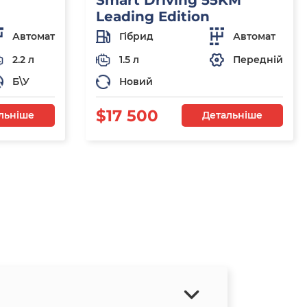
Smart Driving 55KM
Leading Edition
Автомат
Гібрид
Автомат
2.2 л
1.5 л
Передній
Б\У
Новий
$17 500
льніше
Детальніше
я