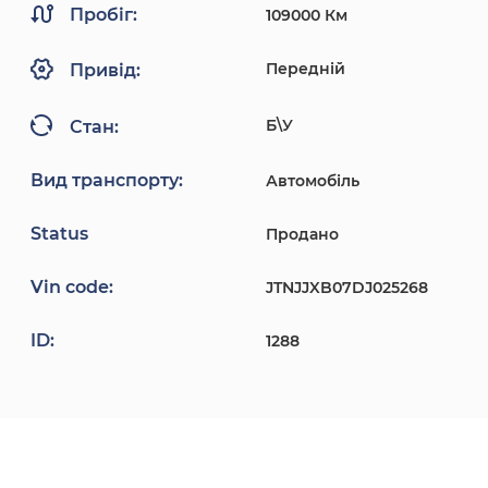
Пробіг:
109000 Км
Передній
Привід:
Б\У
Стан:
Вид транспорту:
Автомобіль
Status
Продано
Vin code:
JTNJJXB07DJ025268
ID:
1288