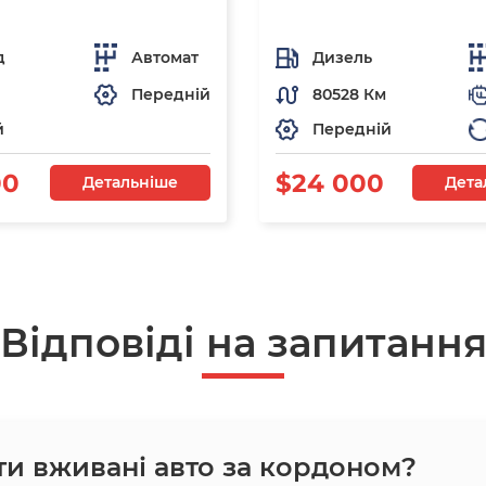
д
Автомат
Дизель
Передній
80528 Км
й
Передній
00
$24 000
Детальніше
Дета
Відповіді на запитанн
ти вживані авто за кордоном?