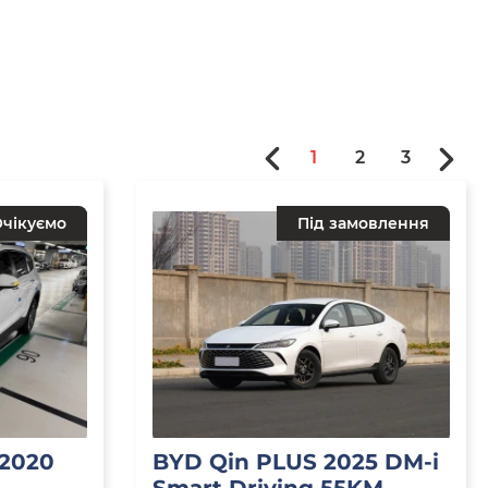
1
2
3
чікуємо
Під замовлення
 2020
BYD Qin PLUS 2025 DM-i