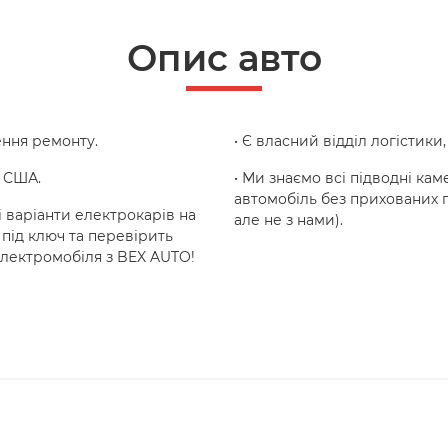
Опис авто
ння ремонту.
• Є власний відділ логістики
з США.
• Ми знаємо всі підводні кам
автомобіль без прихованих п
 варіанти електрокарів на
але не з нами).
під ключ та перевірить
електромобіля з BEX AUTO!