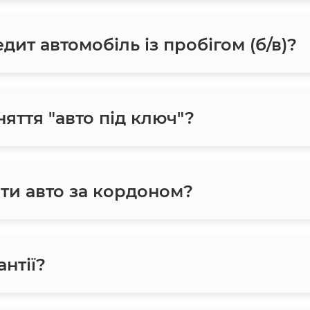
ит автомобіль із пробігом (б/в)?
яття "авто під ключ"?
ти авто за кордоном?
нтії?