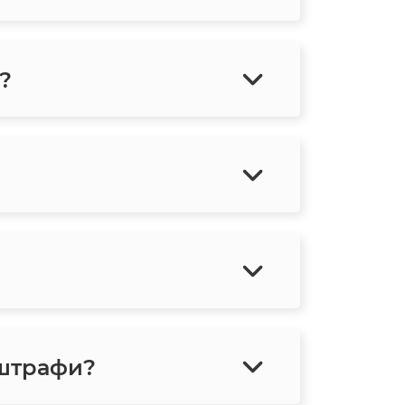
?
 штрафи?