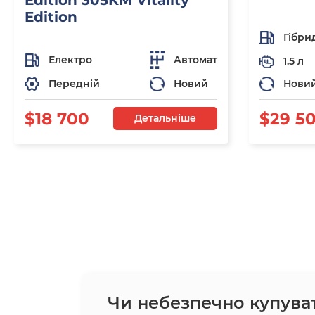
Edition 305KM Vitality
Edition
Гібри
Електро
Автомат
1.5 л
Передній
Новий
Нови
$18 700
$29 5
Детальніше
Чи небезпечно купува