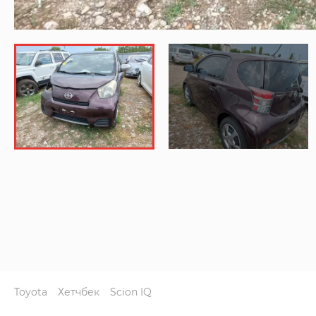
Toyota
Хетчбек
Scion IQ