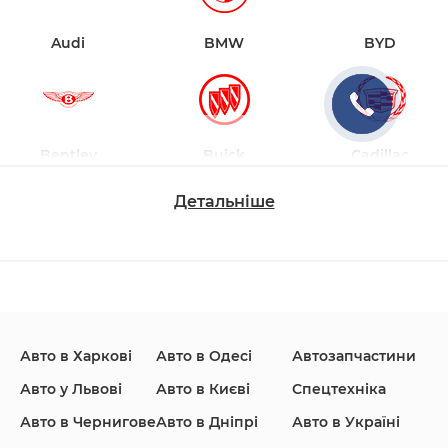
Audi
BMW
BYD
Bentley
Buick
Cadillac
Детальніше
Changan
Chevrolet
Dodge
Авто в Харкові
Авто в Одесі
Автозапчастини
Ford
Honda
Hyundai
Авто у Львові
Авто в Києві
Спецтехніка
Авто в Чернигове
Авто в Дніпрі
Авто в Україні