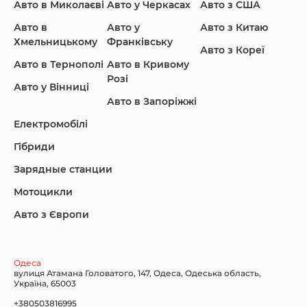
Авто в Миколаєві
Авто у Черкасах
Авто з США
Авто в
Авто у
Авто з Китаю
Infiniti
Jaguar
Jeep
Хмельницькому
Франківську
Авто з Кореї
Авто в Тернополі
Авто в Кривому
Розі
Авто у Вінниці
Авто в Запоріжжі
KIA
Land Rover
Lexus
Електромобілі
Гібриди
Зарядные станции
Lincoln Maserati
Mazda
Mercedes-Benz
Мотоцикли
Авто з Європи
Nissan
Porsche
Renault Samsung
Одеса
вулиця Атамана Головатого, 147, Одеса, Одеська область,
Україна, 65003
+380503816995