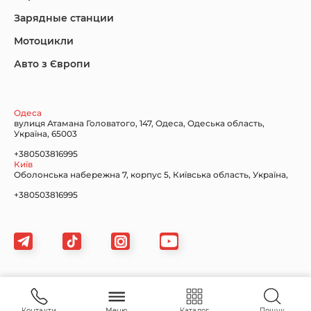
Зарядные станции
Lincoln Maserati
Mazda
Mercedes-Benz
Мотоцикли
Авто з Європи
Nissan
Porsche
Renault Samsung
Одеса
вулиця Атамана Головатого, 147, Одеса, Одеська область,
Україна, 65003
+380503816995
Київ
Оболонська набережна 7, корпус 5, Київська область, Україна,
Subaru
Tesla
Toyota
+380503816995
Volkswagen
Volvo
Xiaomi
Картка сайту
Контакти
Меню
Каталог
Пошук