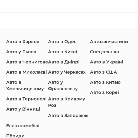
Changan
Chevrolet
Dodge
Авто в Харкові
Авто в Одесі
Автозапчастини
Ford
Honda
Hyundai
Авто у Львові
Авто в Києві
Спецтехніка
Авто в Чернигове
Авто в Дніпрі
Авто в Україні
Авто в Миколаєві
Авто у Черкасах
Авто з США
Авто в
Авто у
Авто з Китаю
Infiniti
Jaguar
Jeep
Хмельницькому
Франківську
Авто з Кореї
Авто в Тернополі
Авто в Кривому
Розі
Авто у Вінниці
Авто в Запоріжжі
KIA
Land Rover
Lexus
Електромобілі
Гібриди