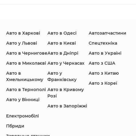
Changan
Chevrolet
Dodge
Авто в Харкові
Авто в Одесі
Автозапчастини
Ford
Honda
Hyundai
Авто у Львові
Авто в Києві
Спецтехніка
Авто в Чернигове
Авто в Дніпрі
Авто в Україні
Авто в Миколаєві
Авто у Черкасах
Авто з США
Авто в
Авто у
Авто з Китаю
Infiniti
Jaguar
Jeep
Хмельницькому
Франківську
Авто з Кореї
Авто в Тернополі
Авто в Кривому
Розі
Авто у Вінниці
Авто в Запоріжжі
KIA
Land Rover
Lexus
Електромобілі
Гібриди