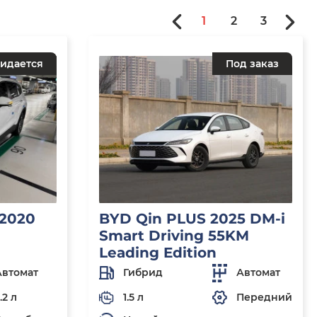
1
2
3
идается
Под заказ
 2020
BYD Qin PLUS 2025 DM-i
Smart Driving 55KM
Leading Edition
Автомат
Гибрид
Автомат
.2 л
1.5 л
Передний