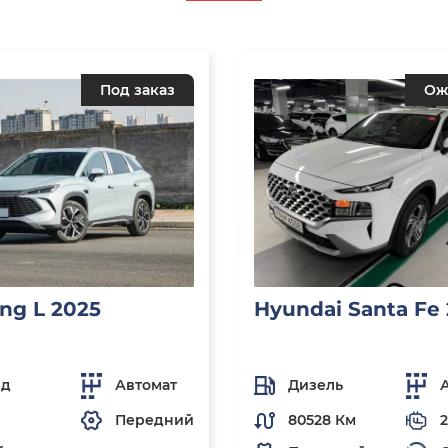
Под заказ
Ож
ng L 2025
Hyundai Santa Fe
ид
Автомат
Дизель
Передний
80528 Км
2