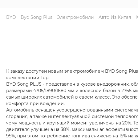
BYD
Byd Song Plus
Электромобили
Авто Из Китая
К заказу доступен новым электромобилем BYD Song Plus 
комплектации Top.
BYD Song PLUS - представлен в кузове внедорожник, 
размерами 4705/1890/1680 мм и колесной базой в 2765 мм
самых широких автомобилей в своем классе. Это обесп
комфорта при вождении.
Автомобиль оснащен усовершенствованными системами
сгорания, а также интеллектуальной системой тепловог
чему мощность и крутящий момент увеличены на 20%. Т
двигателя улучшена на 38%, максимальная эффективнос
95%, при этом потребление топлива снижено на 15% на к