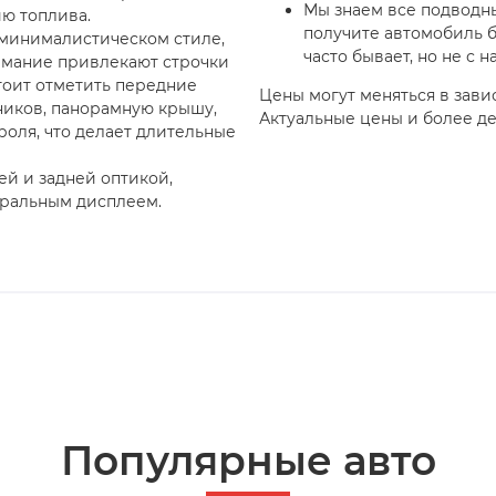
Мы знаем все подводны
ию топлива.
получите автомобиль 
 минималистическом стиле,
часто бывает, но не с н
имание привлекают строчки
тоит отметить передние
Цены могут меняться в зави
ников, панорамную крышу,
Актуальные цены и более д
оля, что делает длительные
й и задней оптикой,
тральным дисплеем.
Популярные авто