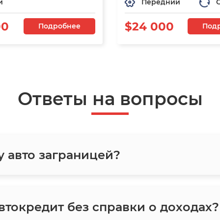
й
Передний
00
$24 000
Подробнее
Под
Ответы на вопросы
у авто заграницей?
токредит без справки о доходах?