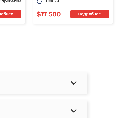
С пробегом
Новый
$17 500
робнее
Подробнее