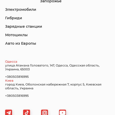
Запорожье
Электромобили
Гибриди
Lincoln
Mazda
Mercedes-Benz
Зарядные станции
Мотоциклы
Авто из Европы
Nissan
Porsche
Renault Samsung
Одесса
улица Атамана Головатого, 147, Одесса, Одесская область,
Украина, 65003
+380503816995
Киев
Subaru
Tesla
Toyota
город Киев, Оболонская набережная 7, корпус 5, Киевская
область, Украина
+380503816995
Volkswagen
Volvo
Xiaomi