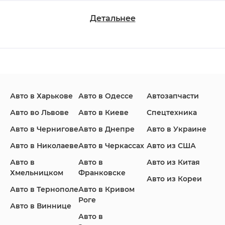
Детальнее
Changan
Chevrolet
Dodge
Авто в Харькове
Авто в Одессе
Автозапчасти
Ford
Honda
Hyundai
Авто во Львове
Авто в Киеве
Спецтехника
Авто в Чернигове
Авто в Днепре
Авто в Украине
Авто в Николаеве
Авто в Черкассах
Авто из США
Авто в
Авто в
Авто из Китая
Infiniti
Jaguar
Jeep
Хмельницком
Франковске
Авто из Кореи
Авто в Тернополе
Авто в Кривом
Роге
Авто в Виннице
Авто в
KIA
Land Rover
Lexus