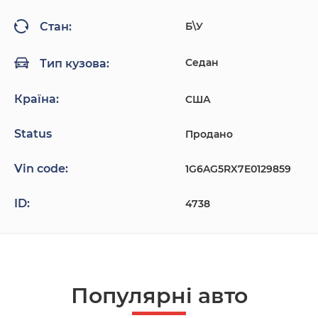
Б\У
Стан:
Седан
Тип кузова:
Країна:
США
Status
Продано
Vin code:
1G6AG5RX7E0129859
ID:
4738
Популярнi авто