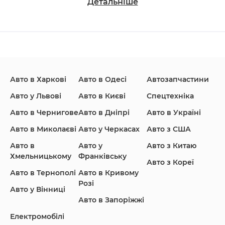
Детальніше
Changan
Chevrolet
Dodge
Авто в Харкові
Авто в Одесі
Автозапчастини
Ford
Honda
Hyundai
Авто у Львові
Авто в Києві
Спецтехніка
Авто в Чернигове
Авто в Дніпрі
Авто в Україні
Авто в Миколаєві
Авто у Черкасах
Авто з США
Авто в
Авто у
Авто з Китаю
Infiniti
Jaguar
Jeep
Хмельницькому
Франківську
Авто з Кореї
Авто в Тернополі
Авто в Кривому
Розі
Авто у Вінниці
Авто в Запоріжжі
KIA
Land Rover
Lexus
Електромобілі