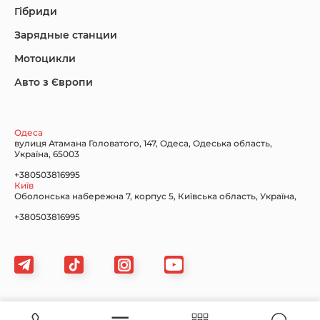
Гібриди
Зарядные станции
Lincoln Maserati
Mazda
Mercedes-Benz
Мотоцикли
Авто з Європи
Nissan
Porsche
Renault Samsung
Одеса
вулиця Атамана Головатого, 147, Одеса, Одеська область,
Україна, 65003
+380503816995
Київ
Оболонська набережна 7, корпус 5, Київська область, Україна,
Subaru
Tesla
Toyota
+380503816995
Volkswagen
Volvo
Xiaomi
Картка сайту