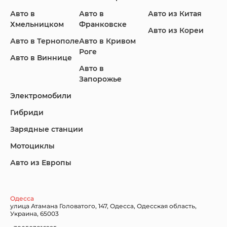
Авто в
Авто в
Авто из Китая
Infiniti
Jaguar
Jeep
Хмельницком
Франковске
Авто из Кореи
Авто в Тернополе
Авто в Кривом
Роге
Авто в Виннице
Авто в
KIA
Land Rover
Lexus
Запорожье
Электромобили
Гибриди
Lincoln
Mazda
Mercedes-Benz
Зарядные станции
Мотоциклы
Авто из Европы
Nissan
Porsche
Renault Samsung
Одесса
улица Атамана Головатого, 147, Одесса, Одесская область,
Украина, 65003