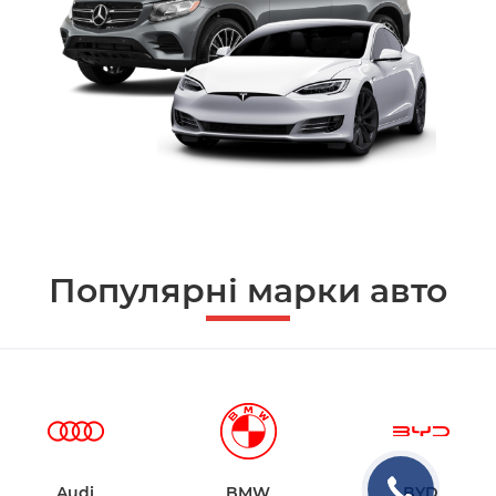
Популярні марки авто
Audi
BMW
BYD