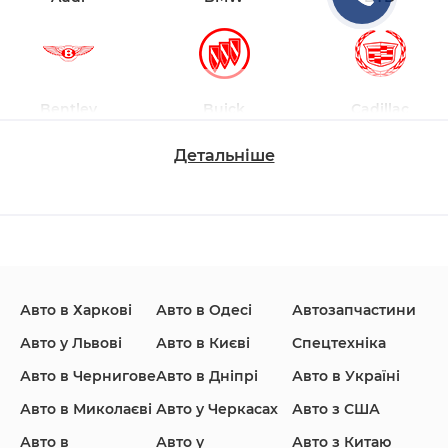
Bentley
Buick
Cadillac
Детальніше
Changan
Chevrolet
Dodge
Авто в Харкові
Авто в Одесі
Автозапчастини
Ford
Honda
Hyundai
Авто у Львові
Авто в Києві
Спецтехніка
Авто в Чернигове
Авто в Дніпрі
Авто в Україні
Авто в Миколаєві
Авто у Черкасах
Авто з США
Авто в
Авто у
Авто з Китаю
Infiniti
Jaguar
Jeep