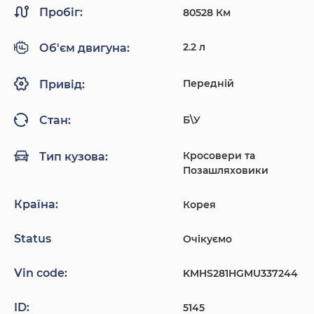
Пробіг:
80528 Км
2.2 л
Об'єм двигуна:
Передній
Привід:
Б\У
Стан:
Кросовери та
Тип кузова:
Позашляховики
Країна:
Корея
Status
Очікуємо
Vin code:
KMHS281HGMU337244
ID:
5145