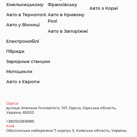
Хмельницькому
Франківську
Авто з Кореї
Авто в Тернополі
Авто в Кривому
Розі
Авто у Вінниці
Авто в Запоріжжі
KIA
Land Rover
Lexus
Електромобілі
Гібриди
Зарядные станции
Lincoln Maserati
Mazda
Mercedes-Benz
Мотоцикли
Авто з Європи
Nissan
Porsche
Renault Samsung
Одеса
вулиця Атамана Головатого, 147, Одеса, Одеська область,
Україна, 65003
+380503816995
Київ
Оболонська набережна 7, корпус 5, Київська область, Україна,
Subaru
Tesla
Toyota