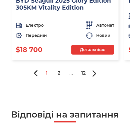
BYD Seagull 2025 Glory Edition
305KM Vitality Edition
Електро
Автомат
Передній
Новий
$18 700
Детальніше
1
2
...
12
Відповіді на запитання