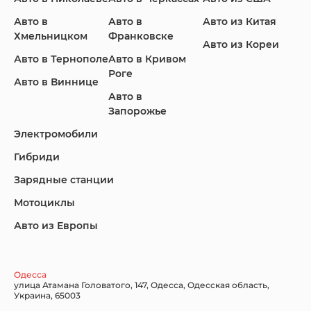
Авто в
Авто в
Авто из Китая
Infiniti
Jaguar
Jeep
Хмельницком
Франковске
Авто из Кореи
Авто в Тернополе
Авто в Кривом
Роге
Авто в Виннице
Авто в
KIA
Land Rover
Lexus
Запорожье
Электромобили
Гибриди
Lincoln
Mazda
Mercedes-Benz
Зарядные станции
Мотоциклы
Авто из Европы
Nissan
Porsche
Renault Samsung
Одесса
улица Атамана Головатого, 147, Одесса, Одесская область,
Украина, 65003