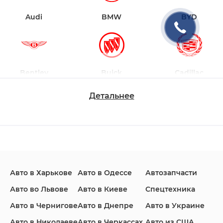
Audi
BMW
BYD
Bentley
Buick
Cadillac
Детальнее
Changan
Chevrolet
Dodge
Авто в Харькове
Авто в Одессе
Автозапчасти
Ford
Honda
Hyundai
Авто во Львове
Авто в Киеве
Спецтехника
Авто в Чернигове
Авто в Днепре
Авто в Украине
Авто в Николаеве
Авто в Черкассах
Авто из США