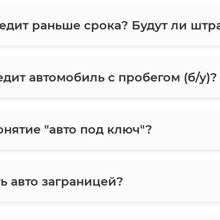
едит раньше срока? Будут ли шт
дит автомобиль с пробегом (б/у)?
онятие "авто под ключ"?
ь авто заграницей?