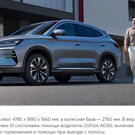
яют 4785 х 1890 х 1660 мм, а колесная база — 2765 мм. В ве
 чем 10 системами помощи водителю DiPilot ADAS, включая
го торможения и помощи при выезде с полосы.