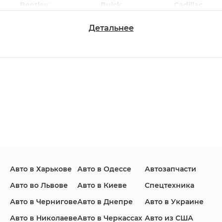
Bentley
Buick
Cadillac
Детальнее
Changan
Chevrolet
Dodge
Ford
Honda
Hyundai
Авто в Харькове
Авто в Одессе
Автозапчасти
Infiniti
Jaguar
Jeep
Авто во Львове
Авто в Киеве
Спецтехника
Авто в Чернигове
Авто в Днепре
Авто в Украине
Авто в Николаеве
Авто в Черкассах
Авто из США