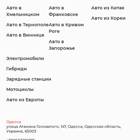
KIA
Land Rover
Lexus
Авто в
Авто в
Авто из Китая
Хмельницком
Франковске
Авто из Кореи
Авто в Тернополе
Авто в Кривом
Роге
Авто в Виннице
Lincoln
Mazda
Mercedes-Benz
Авто в
Запорожье
Электромобили
Гибриди
Nissan
Porsche
Renault Samsung
Зарядные станции
Мотоциклы
Авто из Европы
Subaru
Tesla
Toyota
Одесса
улица Атамана Головатого, 147, Одесса, Одесская область,
Украина, 65003