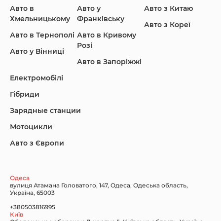
Авто в
Авто у
Авто з Китаю
Infiniti
Jaguar
Jeep
Хмельницькому
Франківську
Авто з Кореї
Авто в Тернополі
Авто в Кривому
Розі
Авто у Вінниці
Авто в Запоріжжі
KIA
Land Rover
Lexus
Електромобілі
Гібриди
Зарядные станции
Lincoln Maserati
Mazda
Mercedes-Benz
Мотоцикли
Авто з Європи
Nissan
Porsche
Renault Samsung
Одеса
вулиця Атамана Головатого, 147, Одеса, Одеська область,
Україна, 65003
+380503816995
Київ