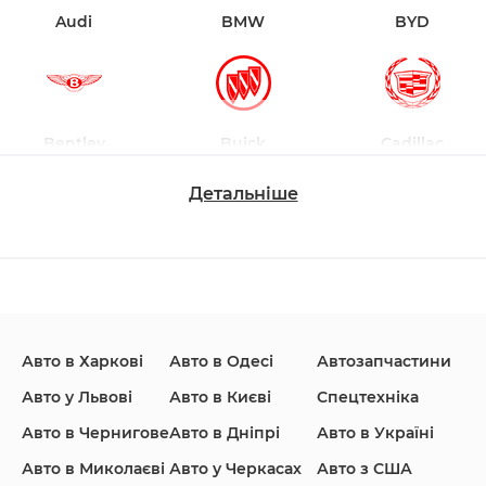
Audi
BMW
BYD
Bentley
Buick
Cadillac
Детальніше
Changan
Chevrolet
Dodge
Авто в Харкові
Авто в Одесі
Автозапчастини
Ford
Honda
Hyundai
Авто у Львові
Авто в Києві
Спецтехніка
Авто в Чернигове
Авто в Дніпрі
Авто в Україні
Авто в Миколаєві
Авто у Черкасах
Авто з США