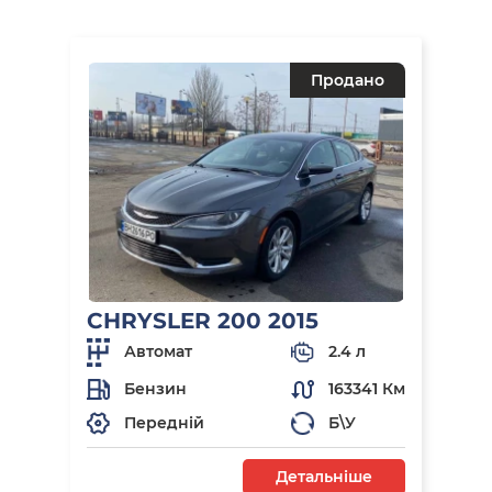
Продано
CHRYSLER 200 2015
Автомат
2.4 л
Бензин
163341 Км
Передній
Б\У
Детальніше