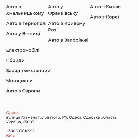
Авто в
Авто у
Авто з Китаю
Infiniti
Jaguar
Jeep
Хмельницькому
Франківську
Авто з Кореї
Авто в Тернополі
Авто в Кривому
Розі
Авто у Вінниці
Авто в Запоріжжі
KIA
Land Rover
Lexus
Електромобілі
Гібриди
Зарядные станции
Lincoln Maserati
Mazda
Mercedes-Benz
Мотоцикли
Авто з Європи
Nissan
Porsche
Renault Samsung
Одеса
вулиця Атамана Головатого, 147, Одеса, Одеська область,
Україна, 65003
+380503816995
Київ