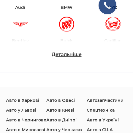
Audi
BMW
BYD
Bentley
Buick
Cadillac
Детальніше
Changan
Chevrolet
Dodge
Авто в Харкові
Авто в Одесі
Автозапчастини
Ford
Honda
Hyundai
Авто у Львові
Авто в Києві
Спецтехніка
Авто в Чернигове
Авто в Дніпрі
Авто в Україні
Авто в Миколаєві
Авто у Черкасах
Авто з США