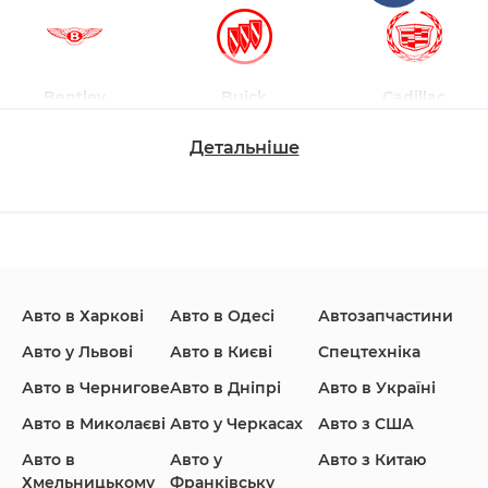
Bentley
Buick
Cadillac
Детальніше
Changan
Chevrolet
Dodge
Авто в Харкові
Авто в Одесі
Автозапчастини
Ford
Honda
Hyundai
Авто у Львові
Авто в Києві
Спецтехніка
Авто в Чернигове
Авто в Дніпрі
Авто в Україні
Авто в Миколаєві
Авто у Черкасах
Авто з США
Авто в
Авто у
Авто з Китаю
Infiniti
Jaguar
Jeep
Хмельницькому
Франківську