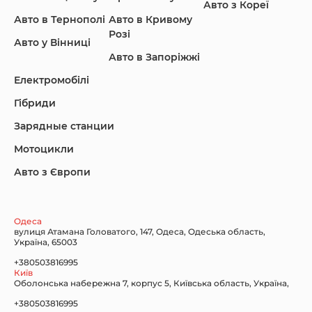
Авто з Кореї
Авто в Тернополі
Авто в Кривому
Розі
Авто у Вінниці
Авто в Запоріжжі
KIA
Land Rover
Lexus
Електромобілі
Гібриди
Зарядные станции
Lincoln Maserati
Mazda
Mercedes-Benz
Мотоцикли
Авто з Європи
Nissan
Porsche
Renault Samsung
Одеса
вулиця Атамана Головатого, 147, Одеса, Одеська область,
Україна, 65003
+380503816995
Київ
Оболонська набережна 7, корпус 5, Київська область, Україна,
Subaru
Tesla
Toyota
+380503816995