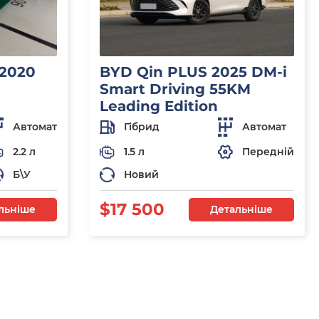
 2020
BYD Qin PLUS 2025 DM-i
Smart Driving 55KM
Leading Edition
Автомат
Гібрид
Автомат
2.2 л
1.5 л
Передній
Б\У
Новий
$17 500
льніше
Детальніше
я