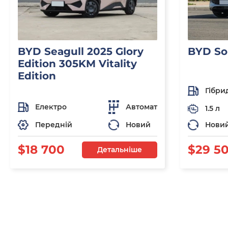
BYD Seagull 2025 Glory
BYD So
Edition 305KM Vitality
Edition
Гібри
Електро
Автомат
1.5 л
Передній
Новий
Нови
$18 700
$29 5
Детальніше