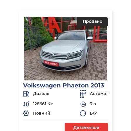
Продано
Volkswagen Phaeton 2013
Дизель
Автомат
128661 Км
3 л
Повний
Б\У
Детальніше