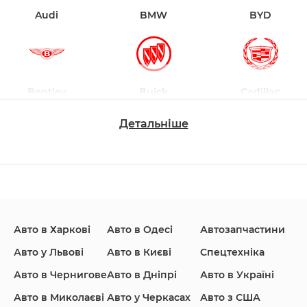
Audi
BMW
BYD
Bentley
Buick
Cadillac
Детальніше
Changan
Chevrolet
Dodge
Авто в Харкові
Авто в Одесі
Автозапчастини
Ford
Honda
Hyundai
Авто у Львові
Авто в Києві
Спецтехніка
Авто в Чернигове
Авто в Дніпрі
Авто в Україні
Авто в Миколаєві
Авто у Черкасах
Авто з США