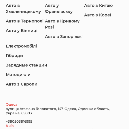
Авто в
Авто у
Авто з Китаю
Infiniti
Jaguar
Jeep
Хмельницькому
Франківську
Авто з Кореї
Авто в Тернополі
Авто в Кривому
Розі
Авто у Вінниці
Авто в Запоріжжі
KIA
Land Rover
Lexus
Електромобілі
Гібриди
Зарядные станции
Lincoln Maserati
Mazda
Mercedes-Benz
Мотоцикли
Авто з Європи
Nissan
Porsche
Renault Samsung
Одеса
вулиця Атамана Головатого, 147, Одеса, Одеська область,
Україна, 65003
+380503816995
Київ