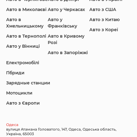
Авто в Миколаєві
Авто у Черкасах
Авто з США
Авто в
Авто у
Авто з Китаю
Infiniti
Jaguar
Jeep
Хмельницькому
Франківську
Авто з Кореї
Авто в Тернополі
Авто в Кривому
Розі
Авто у Вінниці
Авто в Запоріжжі
KIA
Land Rover
Lexus
Електромобілі
Гібриди
Зарядные станции
Lincoln Maserati
Mazda
Mercedes-Benz
Мотоцикли
Авто з Європи
Nissan
Porsche
Renault Samsung
Одеса
вулиця Атамана Головатого, 147, Одеса, Одеська область,
Україна, 65003