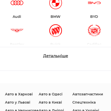
Audi
BMW
BYD
Bentley
Buick
Cadillac
Детальніше
Changan
Chevrolet
Dodge
Авто в Харкові
Авто в Одесі
Автозапчастини
Ford
Honda
Hyundai
Авто у Львові
Авто в Києві
Спецтехніка
Авто в Чернигове
Авто в Дніпрі
Авто в Україні