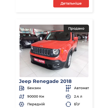
Детальніше
Продано
Jeep Renegade 2018
Бензин
Автомат
90000 Км
2.4 л
Передній
Б\У