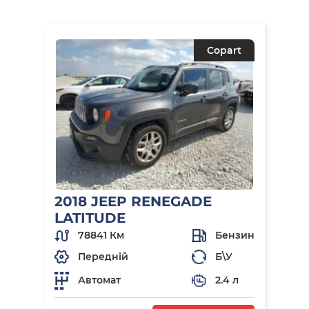
Copart
2018 JEEP RENEGADE
LATITUDE
78841 Км
Бензин
Передній
Б\У
Автомат
2.4 л