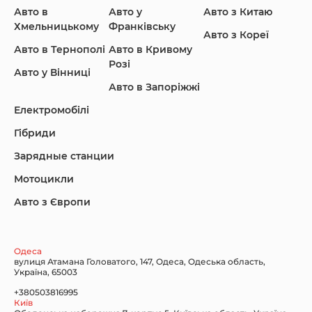
Авто в
Авто у
Авто з Китаю
Infiniti
Jaguar
Jeep
Хмельницькому
Франківську
Авто з Кореї
Авто в Тернополі
Авто в Кривому
Розі
Авто у Вінниці
Авто в Запоріжжі
KIA
Land Rover
Lexus
Електромобілі
Гібриди
Зарядные станции
Lincoln Maserati
Mazda
Mercedes-Benz
Мотоцикли
Авто з Європи
Nissan
Porsche
Renault Samsung
Одеса
вулиця Атамана Головатого, 147, Одеса, Одеська область,
Україна, 65003
+380503816995
Київ