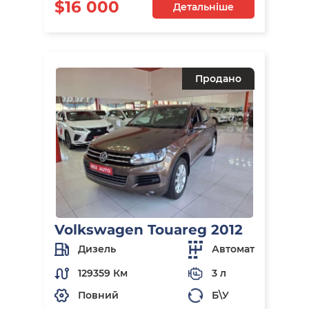
$16 000
Детальніше
Продано
Volkswagen Touareg 2012
Дизель
Автомат
129359 Км
3 л
Повний
Б\У