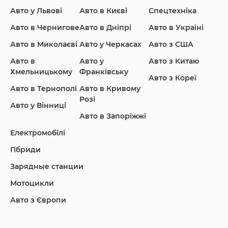
Ford
Honda
Hyundai
Авто у Львові
Авто в Києві
Спецтехніка
Авто в Чернигове
Авто в Дніпрі
Авто в Україні
Авто в Миколаєві
Авто у Черкасах
Авто з США
Авто в
Авто у
Авто з Китаю
Infiniti
Jaguar
Jeep
Хмельницькому
Франківську
Авто з Кореї
Авто в Тернополі
Авто в Кривому
Розі
Авто у Вінниці
Авто в Запоріжжі
KIA
Land Rover
Lexus
Електромобілі
Гібриди
Зарядные станции
Lincoln Maserati
Mazda
Mercedes-Benz
Мотоцикли
Авто з Європи