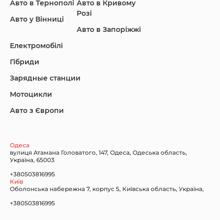
Авто в Тернополі
Авто в Кривому
Розі
Авто у Вінниці
Авто в Запоріжжі
KIA
Land Rover
Lexus
Електромобілі
Гібриди
Зарядные станции
Lincoln Maserati
Mazda
Mercedes-Benz
Мотоцикли
Авто з Європи
Nissan
Porsche
Renault Samsung
Одеса
вулиця Атамана Головатого, 147, Одеса, Одеська область,
Україна, 65003
+380503816995
Київ
Оболонська набережна 7, корпус 5, Київська область, Україна,
Subaru
Tesla
Toyota
+380503816995