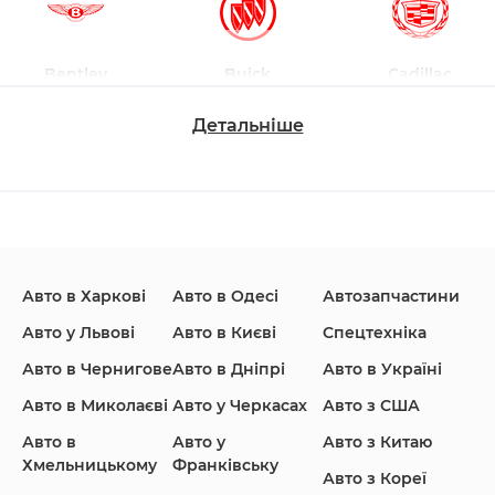
Bentley
Buick
Cadillac
Детальніше
Changan
Chevrolet
Dodge
Авто в Харкові
Авто в Одесі
Автозапчастини
Ford
Honda
Hyundai
Авто у Львові
Авто в Києві
Спецтехніка
Авто в Чернигове
Авто в Дніпрі
Авто в Україні
Авто в Миколаєві
Авто у Черкасах
Авто з США
Авто в
Авто у
Авто з Китаю
Infiniti
Jaguar
Jeep
Хмельницькому
Франківську
Авто з Кореї