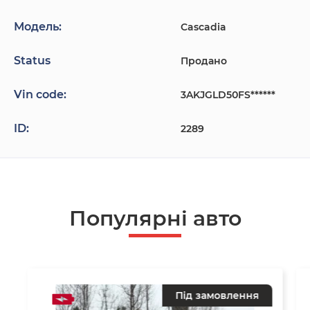
Модель:
Cascadia
Status
Продано
Vin code:
3AKJGLD50FS******
ID:
2289
Популярнi авто
Під замовлення