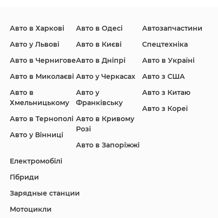
Авто в Харкові
Авто в Одесі
Автозапчастини
Ford
Honda
Hyundai
Авто у Львові
Авто в Києві
Спецтехніка
Авто в Чернигове
Авто в Дніпрі
Авто в Україні
Авто в Миколаєві
Авто у Черкасах
Авто з США
Авто в
Авто у
Авто з Китаю
Infiniti
Jaguar
Jeep
Хмельницькому
Франківську
Авто з Кореї
Авто в Тернополі
Авто в Кривому
Розі
Авто у Вінниці
Авто в Запоріжжі
KIA
Land Rover
Lexus
Електромобілі
Гібриди
Зарядные станции
Lincoln Maserati
Mazda
Mercedes-Benz
Мотоцикли