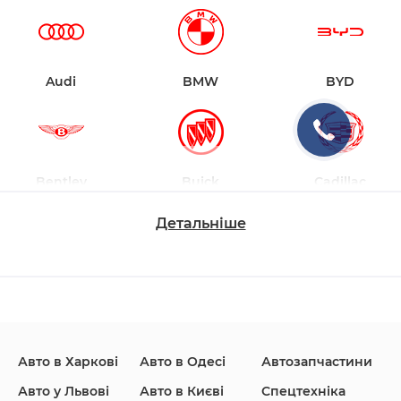
Audi
BMW
BYD
Bentley
Buick
Cadillac
Детальніше
Changan
Chevrolet
Dodge
Авто в Харкові
Авто в Одесі
Автозапчастини
Ford
Honda
Hyundai
Авто у Львові
Авто в Києві
Спецтехніка