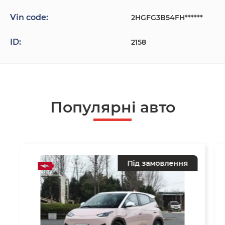
Vin code:
2HGFG3B54FH******
ID:
2158
Популярнi авто
Під замовлення