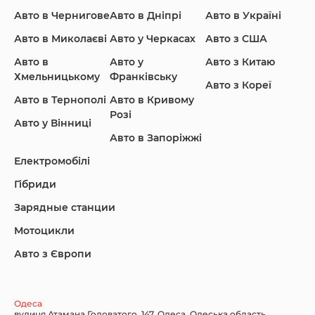
Авто в Чернигове
Авто в Дніпрі
Авто в Україні
Авто в Миколаєві
Авто у Черкасах
Авто з США
Авто в
Авто у
Авто з Китаю
Infiniti
Jaguar
Jeep
Хмельницькому
Франківську
Авто з Кореї
Авто в Тернополі
Авто в Кривому
Розі
Авто у Вінниці
Авто в Запоріжжі
KIA
Land Rover
Lexus
Електромобілі
Гібриди
Зарядные станции
Lincoln Maserati
Mazda
Mercedes-Benz
Мотоцикли
Авто з Європи
Nissan
Porsche
Renault Samsung
Одеса
вулиця Атамана Головатого, 147, Одеса, Одеська область,