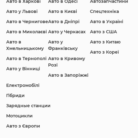
Авто в Харкові
Авто в Одесі
Автозапчастини
Ford
Honda
Hyundai
Авто у Львові
Авто в Києві
Спецтехніка
Авто в Чернигове
Авто в Дніпрі
Авто в Україні
Авто в Миколаєві
Авто у Черкасах
Авто з США
Авто в
Авто у
Авто з Китаю
Infiniti
Jaguar
Jeep
Хмельницькому
Франківську
Авто з Кореї
Авто в Тернополі
Авто в Кривому
Розі
Авто у Вінниці
Авто в Запоріжжі
KIA
Land Rover
Lexus
Електромобілі
Гібриди
Зарядные станции
Lincoln Maserati
Mazda
Mercedes-Benz
Мотоцикли
Авто з Європи