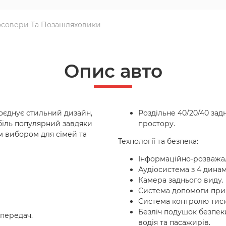
совери Та Позашляховики
Опис авто
поєднує стильний дизайн,
Роздільне 40/20/40 зад
обіль популярний завдяки
простору.
им вибором для сімей та
Технології та безпека:
Інформаційно-розважа
Аудіосистема з 4 дина
Камера заднього виду.
Система допомоги при ста
Система контролю тиск
Безліч подушок безпек
 передач.
водія та пасажирів.