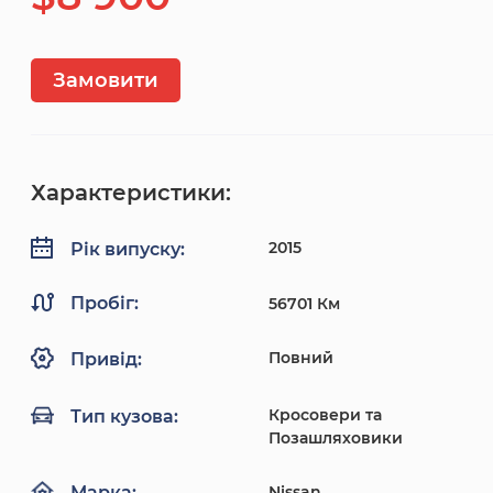
Замовити
Характеристики:
2015
Рік випуску:
Пробіг:
56701 Км
Повний
Привід:
Кросовери та
Тип кузова:
Позашляховики
Nissan
Марка: