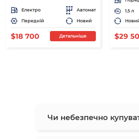
Гібри
Електро
Автомат
1.5 л
Передній
Новий
Нови
$18 700
$29 5
Детальніше
Чи небезпечно купува