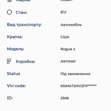
Б\У
Стан:
Вид транспорту:
Автомобіль
Країна:
США
Модель:
Rogue s
Автомат
Коробка:
Status
Під замовлення
Vin code:
KNMAT2MV2FP******
ID:
2506