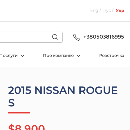
Eng
Рус
Укр
+380503816995
Послуги
Про компанію
Розстрочка
2015 NISSAN ROGUE
S
$8 900