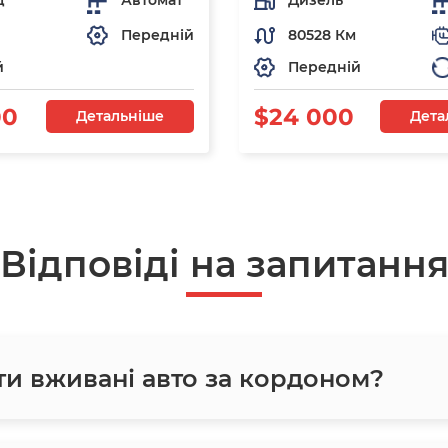
д
Автомат
Дизель
Передній
80528 Км
й
Передній
00
$24 000
Детальніше
Дета
Відповіді на запитанн
ти вживані авто за кордоном?