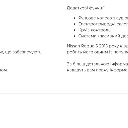
Додаткові функції:
Рульове колесо з ауді
Електроприводні скло
Круїз-контроль.
Система «пасивний досту
Nissan Rogue S 2015 року є 
ра, що забезпечують
робить його одним із популя
За більш детальною інформ
лом.
нададуть вам повну інформа