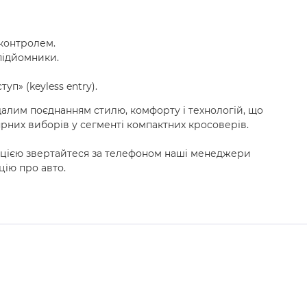
оконтролем.
підйомники.
п» (keyless entry).
вдалим поєднанням стилю, комфорту і технологій, що
рних виборів у сегменті компактних кросоверів.
ацією звертайтеся за телефоном наші менеджери
цію про авто.