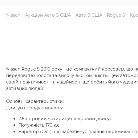
Nissan
Аукціон Авто З США
Авто З США
Rogue S
Кро
Nissan Rogue S 2015 року - це компактний кросовер, що 
передові технології та високу економічність. Цей автом
своїй практичності та надійності, що робить його чудов
активних людей.
Основні характеристики:
Двигун і продуктивність:
2.5-літровий чотирициліндровий двигун.
Потужність 170 к.с.
Варіатор (CVT), що забезпечує плавне перемикання