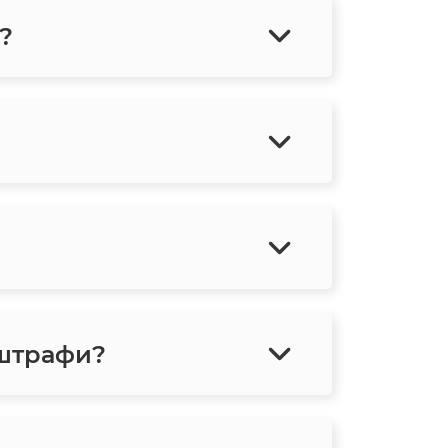
?
 штрафи?