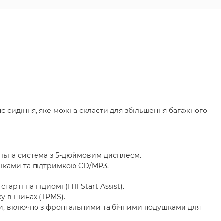
нє сидіння, яке можна скласти для збільшення багажного
льна система з 5-дюймовим дисплеєм.
міками та підтримкою CD/MP3.
рті на підйомі (Hill Start Assist).
у в шинах (TPMS).
и, включно з фронтальними та бічними подушками для