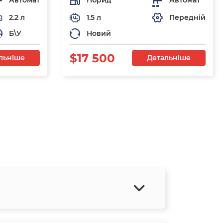
Автомат
Гібрид
Автомат
2.2 л
1.5 л
Передній
Б\У
Новий
$17 500
льніше
Детальніше
я