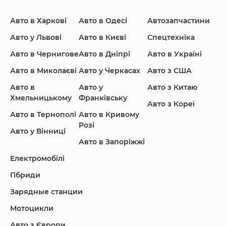
Авто в Харкові
Авто в Одесі
Автозапчастини
Ford
Honda
Hyundai
Авто у Львові
Авто в Києві
Спецтехніка
Авто в Чернигове
Авто в Дніпрі
Авто в Україні
Авто в Миколаєві
Авто у Черкасах
Авто з США
Авто в
Авто у
Авто з Китаю
Infiniti
Jaguar
Jeep
Хмельницькому
Франківську
Авто з Кореї
Авто в Тернополі
Авто в Кривому
Розі
Авто у Вінниці
Авто в Запоріжжі
KIA
Land Rover
Lexus
Електромобілі
Гібриди
Зарядные станции
Lincoln Maserati
Mazda
Mercedes-Benz
Мотоцикли
Авто з Європи