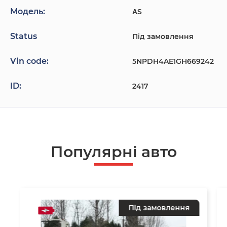
Модель:
ΑS
Status
Під замовлення
Vin code:
5NPDH4AE1GH669242
ID:
2417
Популярнi авто
Під замовлення