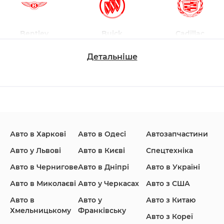
Bentley
Buick
Cadillac
Детальніше
Changan
Chevrolet
Dodge
Авто в Харкові
Авто в Одесі
Автозапчастини
Ford
Honda
Hyundai
Авто у Львові
Авто в Києві
Спецтехніка
Авто в Чернигове
Авто в Дніпрі
Авто в Україні
Авто в Миколаєві
Авто у Черкасах
Авто з США
Авто в
Авто у
Авто з Китаю
Infiniti
Jaguar
Jeep
Хмельницькому
Франківську
Авто з Кореї