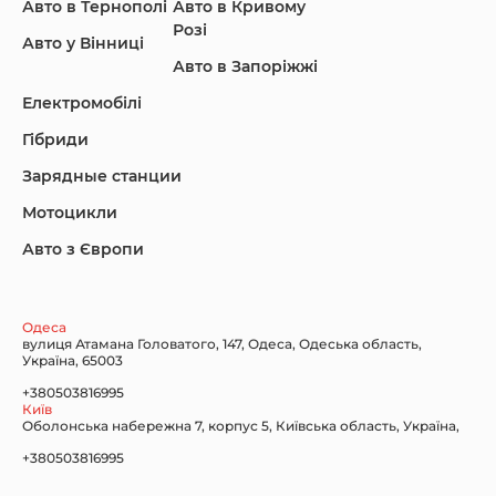
Авто в Тернополі
Авто в Кривому
Розі
Авто у Вінниці
Авто в Запоріжжі
KIA
Land Rover
Lexus
Електромобілі
Гібриди
Зарядные станции
Lincoln Maserati
Mazda
Mercedes-Benz
Мотоцикли
Авто з Європи
Nissan
Porsche
Renault Samsung
Одеса
вулиця Атамана Головатого, 147, Одеса, Одеська область,
Україна, 65003
+380503816995
Київ
Оболонська набережна 7, корпус 5, Київська область, Україна,
Subaru
Tesla
Toyota
+380503816995