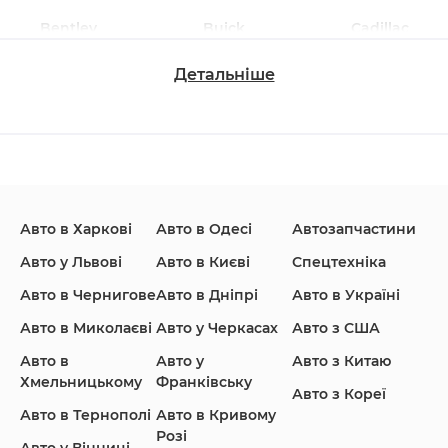
Bentley
Buick
Cadillac
Детальніше
Changan
Chevrolet
Dodge
Авто в Харкові
Авто в Одесі
Автозапчастини
Ford
Honda
Hyundai
Авто у Львові
Авто в Києві
Спецтехніка
Авто в Чернигове
Авто в Дніпрі
Авто в Україні
Авто в Миколаєві
Авто у Черкасах
Авто з США
Авто в
Авто у
Авто з Китаю
Infiniti
Jaguar
Jeep
Хмельницькому
Франківську
Авто з Кореї
Авто в Тернополі
Авто в Кривому
Розі