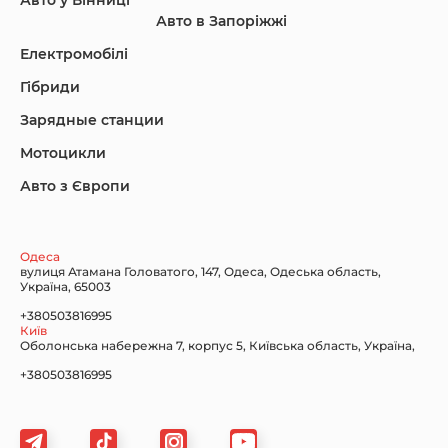
Авто у Вінниці
Авто в Запоріжжі
KIA
Land Rover
Lexus
Електромобілі
Гібриди
Зарядные станции
Lincoln Maserati
Mazda
Mercedes-Benz
Мотоцикли
Авто з Європи
Nissan
Porsche
Renault Samsung
Одеса
вулиця Атамана Головатого, 147, Одеса, Одеська область,
Україна, 65003
+380503816995
Київ
Оболонська набережна 7, корпус 5, Київська область, Україна,
Subaru
Tesla
Toyota
+380503816995