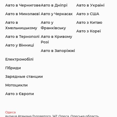
Авто в Чернигове
Авто в Дніпрі
Авто в Україні
Авто в Миколаєві
Авто у Черкасах
Авто з США
Авто в
Авто у
Авто з Китаю
Infiniti
Jaguar
Jeep
Хмельницькому
Франківську
Авто з Кореї
Авто в Тернополі
Авто в Кривому
Розі
Авто у Вінниці
Авто в Запоріжжі
KIA
Land Rover
Lexus
Електромобілі
Гібриди
Зарядные станции
Lincoln Maserati
Mazda
Mercedes-Benz
Мотоцикли
Авто з Європи
Nissan
Porsche
Renault Samsung
Одеса
вулиця Атамана Головатого, 147, Одеса, Одеська область,