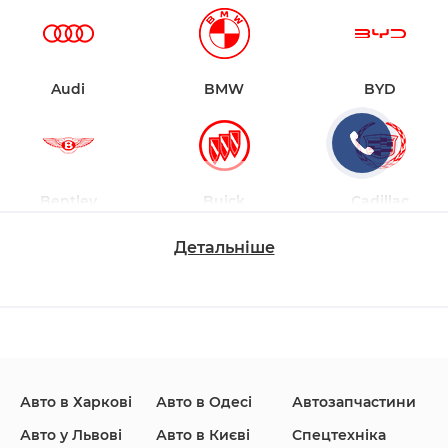
Audi
BMW
BYD
Bentley
Buick
Cadillac
Детальніше
Changan
Chevrolet
Dodge
Авто в Харкові
Авто в Одесі
Автозапчастини
Ford
Honda
Hyundai
Авто у Львові
Авто в Києві
Спецтехніка