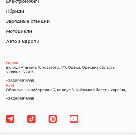
Електромобілі
Гібриди
Зарядные станции
Lincoln Maserati
Mazda
Mercedes-Benz
Мотоцикли
Авто з Європи
Nissan
Porsche
Renault Samsung
Одеса
вулиця Атамана Головатого, 147, Одеса, Одеська область,
Україна, 65003
+380503816995
Київ
Оболонська набережна 7, корпус 5, Київська область, Україна,
Subaru
Tesla
Toyota
+380503816995
Volkswagen
Volvo
Xiaomi