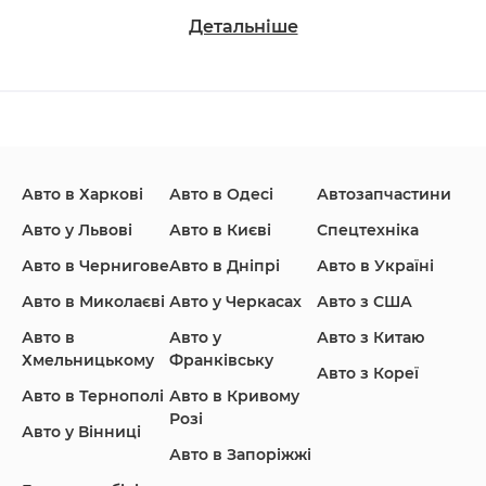
Детальніше
Changan
Chevrolet
Dodge
Авто в Харкові
Авто в Одесі
Автозапчастини
Ford
Honda
Hyundai
Авто у Львові
Авто в Києві
Спецтехніка
Авто в Чернигове
Авто в Дніпрі
Авто в Україні
Авто в Миколаєві
Авто у Черкасах
Авто з США
Авто в
Авто у
Авто з Китаю
Infiniti
Jaguar
Jeep
Хмельницькому
Франківську
Авто з Кореї
Авто в Тернополі
Авто в Кривому
Розі
Авто у Вінниці
Авто в Запоріжжі
KIA
Land Rover
Lexus