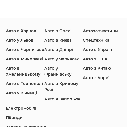
Changan
Chevrolet
Dodge
Авто в Харкові
Авто в Одесі
Автозапчастини
Ford
Honda
Hyundai
Авто у Львові
Авто в Києві
Спецтехніка
Авто в Чернигове
Авто в Дніпрі
Авто в Україні
Авто в Миколаєві
Авто у Черкасах
Авто з США
Авто в
Авто у
Авто з Китаю
Infiniti
Jaguar
Jeep
Хмельницькому
Франківську
Авто з Кореї
Авто в Тернополі
Авто в Кривому
Розі
Авто у Вінниці
Авто в Запоріжжі
KIA
Land Rover
Lexus
Електромобілі
Гібриди