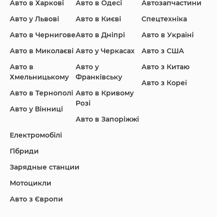
Авто в Харкові
Авто в Одесі
Автозапчастини
Ford
Honda
Hyundai
Авто у Львові
Авто в Києві
Спецтехніка
Авто в Чернигове
Авто в Дніпрі
Авто в Україні
Авто в Миколаєві
Авто у Черкасах
Авто з США
Авто в
Авто у
Авто з Китаю
Infiniti
Jaguar
Jeep
Хмельницькому
Франківську
Авто з Кореї
Авто в Тернополі
Авто в Кривому
Розі
Авто у Вінниці
Авто в Запоріжжі
KIA
Land Rover
Lexus
Електромобілі
Гібриди
Зарядные станции
Lincoln Maserati
Mazda
Mercedes-Benz
Мотоцикли
Авто з Європи