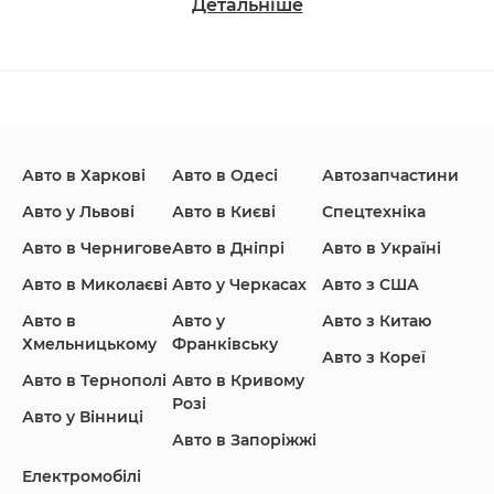
Детальніше
Changan
Chevrolet
Dodge
Авто в Харкові
Авто в Одесі
Автозапчастини
Ford
Honda
Hyundai
Авто у Львові
Авто в Києві
Спецтехніка
Авто в Чернигове
Авто в Дніпрі
Авто в Україні
Авто в Миколаєві
Авто у Черкасах
Авто з США
Авто в
Авто у
Авто з Китаю
Infiniti
Jaguar
Jeep
Хмельницькому
Франківську
Авто з Кореї
Авто в Тернополі
Авто в Кривому
Розі
Авто у Вінниці
Авто в Запоріжжі
KIA
Land Rover
Lexus
Електромобілі