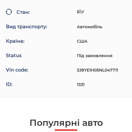
Б\У
Стан:
Вид транспорту:
Автомобіль
Країна:
США
Status
Під замовлення
Vin code:
5J8YE1H05NL047711
ID:
1331
Популярнi авто