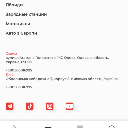
Гібриди
Зарядные станции
Lincoln Maserati
Mazda
Mercedes-Benz
Мотоцикли
Авто з Європи
Nissan
Porsche
Renault Samsung
Одеса
вулиця Атамана Головатого, 147, Одеса, Одеська область,
Україна, 65003
+380503816995
Київ
Оболонська набережна 7, корпус 5, Київська область, Україна,
Subaru
Tesla
Toyota
+380503816995
Volkswagen
Volvo
Xiaomi
Картка сайту