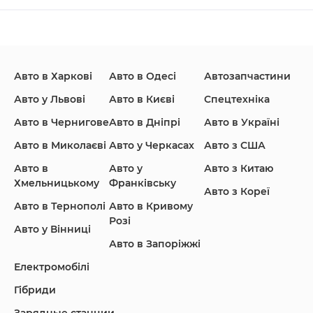
Changan
Chevrolet
Dodge
Авто в Харкові
Авто в Одесі
Автозапчастини
Ford
Honda
Hyundai
Авто у Львові
Авто в Києві
Спецтехніка
Авто в Чернигове
Авто в Дніпрі
Авто в Україні
Авто в Миколаєві
Авто у Черкасах
Авто з США
Авто в
Авто у
Авто з Китаю
Infiniti
Jaguar
Jeep
Хмельницькому
Франківську
Авто з Кореї
Авто в Тернополі
Авто в Кривому
Розі
Авто у Вінниці
Авто в Запоріжжі
KIA
Land Rover
Lexus
Електромобілі
Гібриди