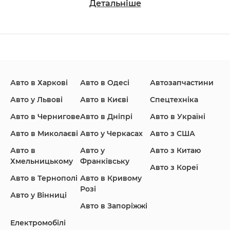
Детальніше
Changan
Chevrolet
Dodge
Авто в Харкові
Авто в Одесі
Автозапчастини
Ford
Honda
Hyundai
Авто у Львові
Авто в Києві
Спецтехніка
Авто в Чернигове
Авто в Дніпрі
Авто в Україні
Авто в Миколаєві
Авто у Черкасах
Авто з США
Авто в
Авто у
Авто з Китаю
Infiniti
Jaguar
Jeep
Хмельницькому
Франківську
Авто з Кореї
Авто в Тернополі
Авто в Кривому
Розі
Авто у Вінниці
Авто в Запоріжжі
KIA
Land Rover
Lexus
Електромобілі