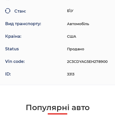
Б\У
Стан:
Вид транспорту:
Автомобіль
Країна:
США
Status
Продано
Vin code:
2C3CDYAG5EH278900
ID:
3313
Популярнi авто