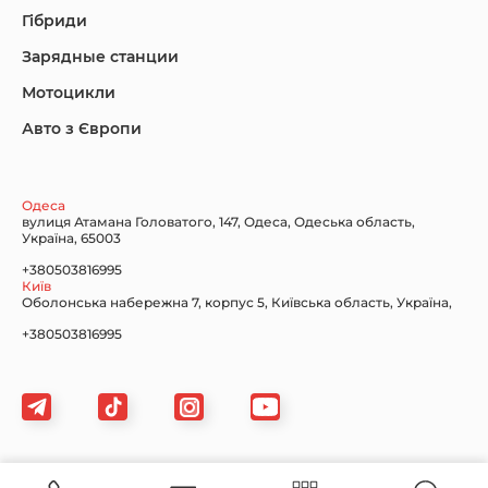
Гібриди
Зарядные станции
Lincoln Maserati
Mazda
Mercedes-Benz
Мотоцикли
Авто з Європи
Nissan
Porsche
Renault Samsung
Одеса
вулиця Атамана Головатого, 147, Одеса, Одеська область,
Україна, 65003
+380503816995
Київ
Оболонська набережна 7, корпус 5, Київська область, Україна,
Subaru
Tesla
Toyota
+380503816995
Volkswagen
Volvo
Xiaomi