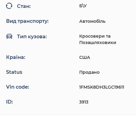
Б\У
Стан:
Вид транспорту:
Автомобіль
Кросовери та
Тип кузова:
Позашляховики
Країна:
США
Status
Продано
Vin code:
1FMSK8DH3LGC19611
ID:
3913