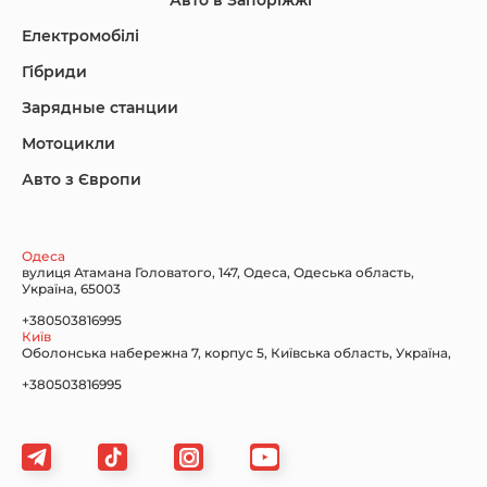
Авто в Запоріжжі
KIA
Land Rover
Lexus
Електромобілі
Гібриди
Зарядные станции
Lincoln Maserati
Mazda
Mercedes-Benz
Мотоцикли
Авто з Європи
Nissan
Porsche
Renault Samsung
Одеса
вулиця Атамана Головатого, 147, Одеса, Одеська область,
Україна, 65003
+380503816995
Київ
Оболонська набережна 7, корпус 5, Київська область, Україна,
Subaru
Tesla
Toyota
+380503816995