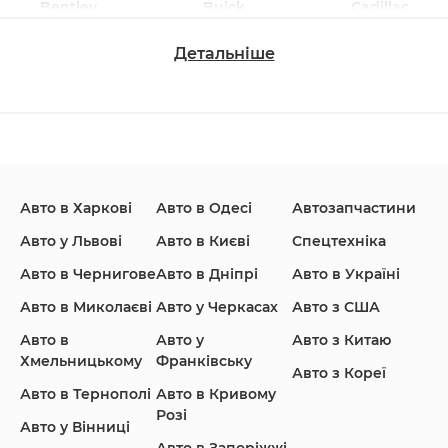
Bentley
Buick
Cadillac
Детальніше
Changan
Chevrolet
Dodge
Авто в Харкові
Авто в Одесі
Автозапчастини
Ford
Honda
Hyundai
Авто у Львові
Авто в Києві
Спецтехніка
Авто в Чернигове
Авто в Дніпрі
Авто в Україні
Авто в Миколаєві
Авто у Черкасах
Авто з США
Авто в
Авто у
Авто з Китаю
Infiniti
Jaguar
Jeep
Хмельницькому
Франківську
Авто з Кореї
Авто в Тернополі
Авто в Кривому
Розі
Авто у Вінниці