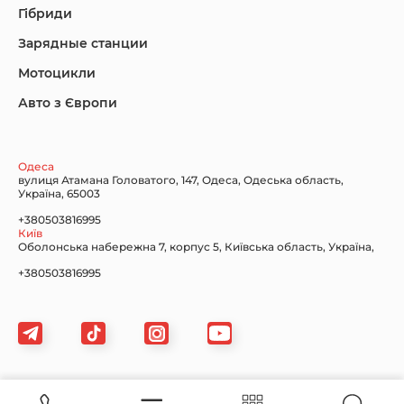
Гібриди
Зарядные станции
Lincoln Maserati
Mazda
Mercedes-Benz
Мотоцикли
Авто з Європи
Nissan
Porsche
Renault Samsung
Одеса
вулиця Атамана Головатого, 147, Одеса, Одеська область,
Україна, 65003
+380503816995
Київ
Оболонська набережна 7, корпус 5, Київська область, Україна,
Subaru
Tesla
Toyota
+380503816995
Volkswagen
Volvo
Xiaomi
Картка сайту