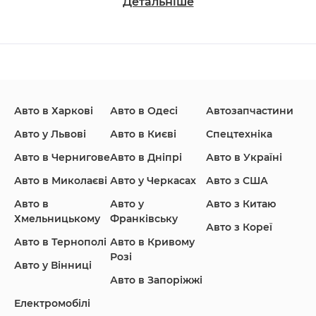
Детальніше
Changan
Chevrolet
Dodge
Авто в Харкові
Авто в Одесі
Автозапчастини
Ford
Honda
Hyundai
Авто у Львові
Авто в Києві
Спецтехніка
Авто в Чернигове
Авто в Дніпрі
Авто в Україні
Авто в Миколаєві
Авто у Черкасах
Авто з США
Авто в
Авто у
Авто з Китаю
Infiniti
Jaguar
Jeep
Хмельницькому
Франківську
Авто з Кореї
Авто в Тернополі
Авто в Кривому
Розі
Авто у Вінниці
Авто в Запоріжжі
KIA
Land Rover
Lexus
Електромобілі