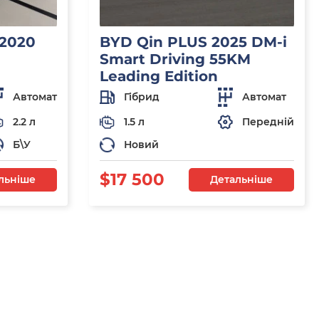
 2020
BYD Qin PLUS 2025 DM-i
Smart Driving 55KM
Leading Edition
Автомат
Гібрид
Автомат
2.2 л
1.5 л
Передній
Б\У
Новий
$17 500
льніше
Детальніше
я