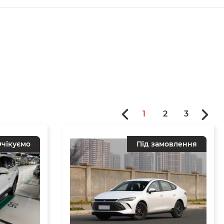
1
2
3
чікуємо
Під замовлення