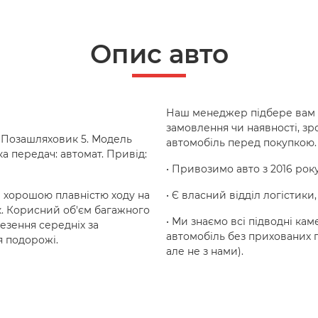
Опис авто
Наш менеджер підбере вам н
замовлення чи наявності, зр
і Позашляховик 5. Модель
автомобіль перед покупкою.
а передач: автомат. Привід:
• Привозимо авто з 2016 року
а хорошою плавністю ходу на
• Є власний відділ логістики
к. Корисний об'єм багажного
• Ми знаємо всі підводні кам
езення середніх за
автомобіль без прихованих п
я подорожі.
але не з нами).