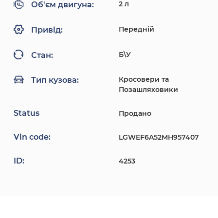
2 л
Об'єм двигуна:
Передній
Привід:
Б\У
Стан:
Кросовери та
Тип кузова:
Позашляховики
Status
Продано
Vin code:
LGWEF6A52MH957407
ID:
4253