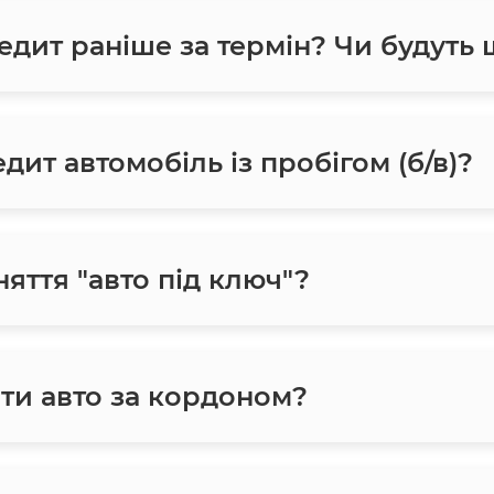
едит раніше за термін? Чи будуть
ит автомобіль із пробігом (б/в)?
яття "авто під ключ"?
ти авто за кордоном?