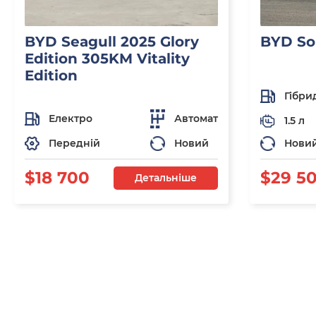
BYD Seagull 2025 Glory
BYD So
Edition 305KM Vitality
Edition
Гібри
Електро
Автомат
1.5 л
Передній
Новий
Нови
$18 700
$29 5
Детальніше