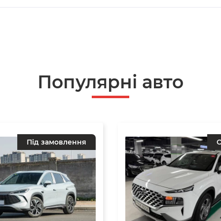
Популярнi авто
Під замовлення
О