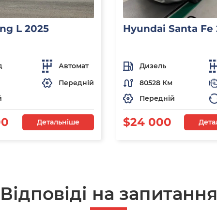
ng L 2025
Hyundai Santa Fe
д
Автомат
Дизель
Передній
80528 Км
й
Передній
00
$24 000
Детальніше
Дета
Відповіді на запитанн