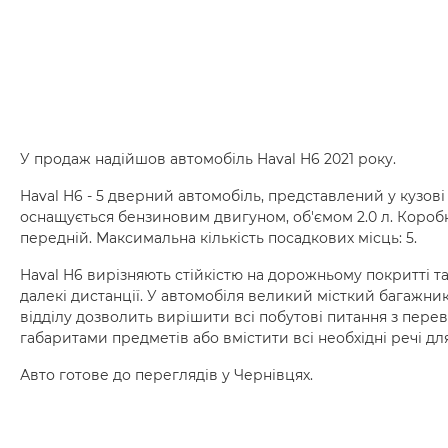
У продаж надійшов автомобіль Haval H6 2021 року.
Haval H6 - 5 дверний автомобіль, представлений у кузов
оснащується бензиновим двигуном, об'ємом 2.0 л. Коробк
передній. Максимальна кількість посадкових місць: 5.
Haval H6 вирізняють стійкістю на дорожньому покритті т
далекі дистанції. У автомобіля великий місткий багажни
відділу дозволить вирішити всі побутові питання з перев
габаритами предметів або вмістити всі необхідні речі дл
Авто готове до переглядів у Чернівцях.