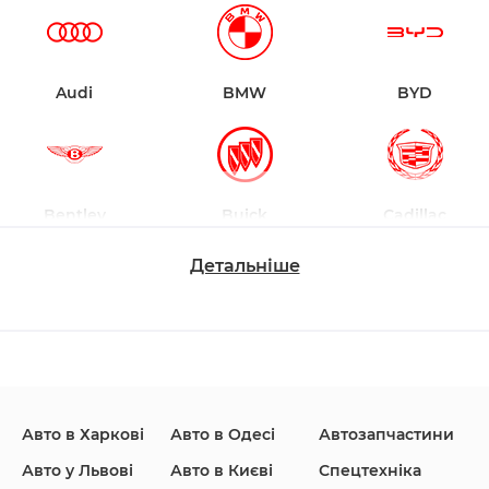
Audi
BMW
BYD
Bentley
Buick
Cadillac
Детальніше
Changan
Chevrolet
Dodge
Авто в Харкові
Авто в Одесі
Автозапчастини
Ford
Honda
Hyundai
Авто у Львові
Авто в Києві
Спецтехніка