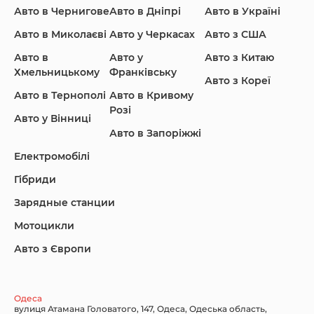
Авто в Чернигове
Авто в Дніпрі
Авто в Україні
Авто в Миколаєві
Авто у Черкасах
Авто з США
Авто в
Авто у
Авто з Китаю
Infiniti
Jaguar
Jeep
Хмельницькому
Франківську
Авто з Кореї
Авто в Тернополі
Авто в Кривому
Розі
Авто у Вінниці
Авто в Запоріжжі
KIA
Land Rover
Lexus
Електромобілі
Гібриди
Зарядные станции
Lincoln Maserati
Mazda
Mercedes-Benz
Мотоцикли
Авто з Європи
Nissan
Porsche
Renault Samsung
Одеса
вулиця Атамана Головатого, 147, Одеса, Одеська область,