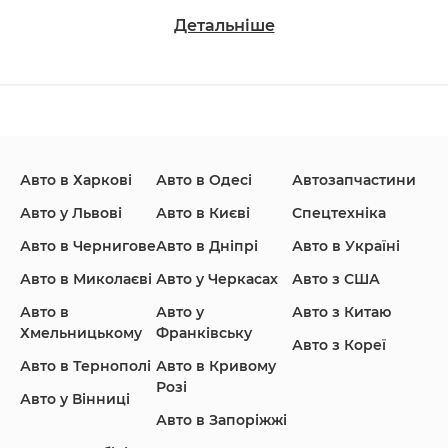
Детальніше
Changan
Chevrolet
Dodge
Авто в Харкові
Авто в Одесі
Автозапчастини
Ford
Honda
Hyundai
Авто у Львові
Авто в Києві
Спецтехніка
Авто в Чернигове
Авто в Дніпрі
Авто в Україні
Авто в Миколаєві
Авто у Черкасах
Авто з США
Авто в
Авто у
Авто з Китаю
Infiniti
Jaguar
Jeep
Хмельницькому
Франківську
Авто з Кореї
Авто в Тернополі
Авто в Кривому
Розі
Авто у Вінниці
Авто в Запоріжжі
KIA
Land Rover
Lexus