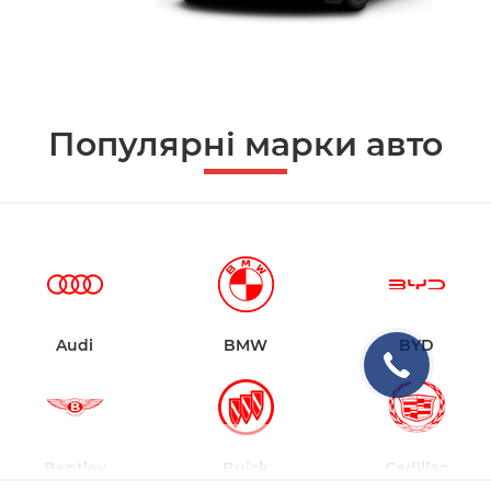
Популярні марки авто
Audi
BMW
BYD
Bentley
Buick
Cadillac