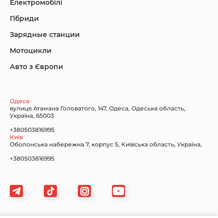
Електромобілі
Гібриди
Зарядные станции
Lincoln Maserati
Mazda
Mercedes-Benz
Мотоцикли
Авто з Європи
Nissan
Porsche
Renault Samsung
Одеса
вулиця Атамана Головатого, 147, Одеса, Одеська область,
Україна, 65003
+380503816995
Київ
Оболонська набережна 7, корпус 5, Київська область, Україна,
Subaru
Tesla
Toyota
+380503816995
Volkswagen
Volvo
Xiaomi