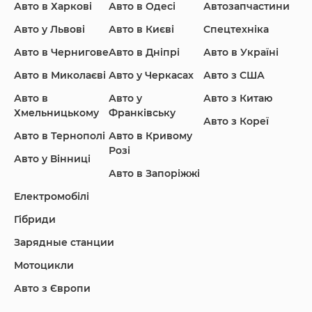
Авто в Харкові
Авто в Одесі
Автозапчастини
Ford
Honda
Hyundai
Авто у Львові
Авто в Києві
Спецтехніка
Авто в Чернигове
Авто в Дніпрі
Авто в Україні
Авто в Миколаєві
Авто у Черкасах
Авто з США
Авто в
Авто у
Авто з Китаю
Infiniti
Jaguar
Jeep
Хмельницькому
Франківську
Авто з Кореї
Авто в Тернополі
Авто в Кривому
Розі
Авто у Вінниці
Авто в Запоріжжі
KIA
Land Rover
Lexus
Електромобілі
Гібриди
Зарядные станции
Lincoln Maserati
Mazda
Mercedes-Benz
Мотоцикли
Авто з Європи