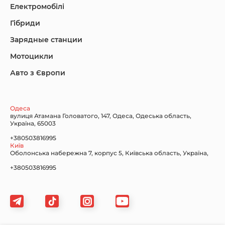
Електромобілі
Гібриди
Зарядные станции
Lincoln Maserati
Mazda
Mercedes-Benz
Мотоцикли
Авто з Європи
Nissan
Porsche
Renault Samsung
Одеса
вулиця Атамана Головатого, 147, Одеса, Одеська область,
Україна, 65003
+380503816995
Київ
Оболонська набережна 7, корпус 5, Київська область, Україна,
Subaru
Tesla
Toyota
+380503816995
Volkswagen
Volvo
Xiaomi