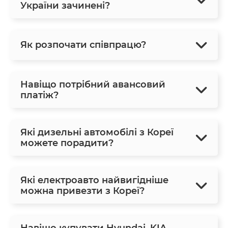
України зачинені?
Як розпочати співпрацю?
Навіщо потрібний авансовий
платіж?
Які дизельні автомобілі з Кореї
можете порадити?
Які електроавто найвигідніше
можна привезти з Кореї?
Навіщо купувати Hyundai, KIA,