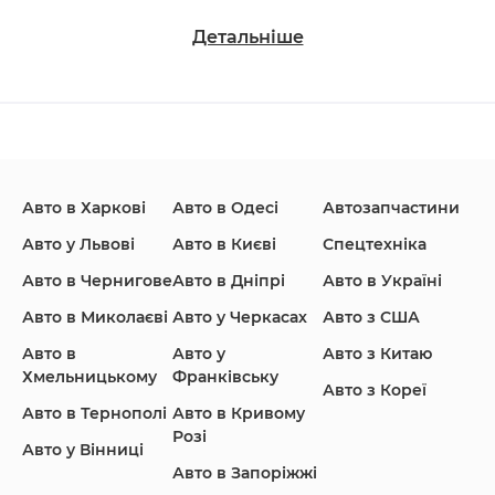
Детальніше
Changan
Chevrolet
Dodge
Авто в Харкові
Авто в Одесі
Автозапчастини
Ford
Honda
Hyundai
Авто у Львові
Авто в Києві
Спецтехніка
Авто в Чернигове
Авто в Дніпрі
Авто в Україні
Авто в Миколаєві
Авто у Черкасах
Авто з США
Авто в
Авто у
Авто з Китаю
Infiniti
Jaguar
Jeep
Хмельницькому
Франківську
Авто з Кореї
Авто в Тернополі
Авто в Кривому
Розі
Авто у Вінниці
Авто в Запоріжжі
KIA
Land Rover
Lexus