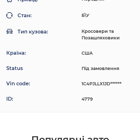
Б\У
Стан:
Кросовери та
Тип кузова:
Позашляховики
Країна:
США
Status
Під замовлення
Vin code:
1C4PJLLX1JD******
ID:
4779
Популярнi авто