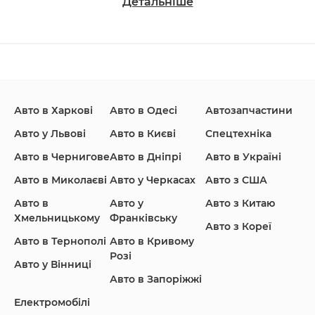
Детальніше
Changan
Chevrolet
Dodge
Авто в Харкові
Авто в Одесі
Автозапчастини
Ford
Honda
Hyundai
Авто у Львові
Авто в Києві
Спецтехніка
Авто в Чернигове
Авто в Дніпрі
Авто в Україні
Авто в Миколаєві
Авто у Черкасах
Авто з США
Авто в
Авто у
Авто з Китаю
Infiniti
Jaguar
Jeep
Хмельницькому
Франківську
Авто з Кореї
Авто в Тернополі
Авто в Кривому
Розі
Авто у Вінниці
Авто в Запоріжжі
KIA
Land Rover
Lexus
Електромобілі