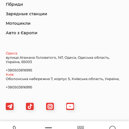
Гібриди
Зарядные станции
Lincoln Maserati
Mazda
Mercedes-Benz
Мотоцикли
Авто з Європи
Nissan
Porsche
Renault Samsung
Одеса
вулиця Атамана Головатого, 147, Одеса, Одеська область,
Україна, 65003
+380503816995
Київ
Оболонська набережна 7, корпус 5, Київська область, Україна,
Subaru
Tesla
Toyota
+380503816995
Volkswagen
Volvo
Xiaomi
Картка сайту