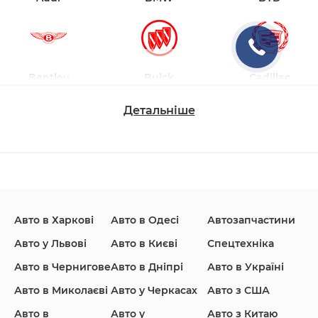
Bentley
Buick
Cadillac
Детальніше
Changan
Chevrolet
Dodge
Авто в Харкові
Авто в Одесі
Автозапчастини
Ford
Honda
Hyundai
Авто у Львові
Авто в Києві
Спецтехніка
Авто в Чернигове
Авто в Дніпрі
Авто в Україні
Авто в Миколаєві
Авто у Черкасах
Авто з США
Авто в
Авто у
Авто з Китаю
Infiniti
Jaguar
Jeep