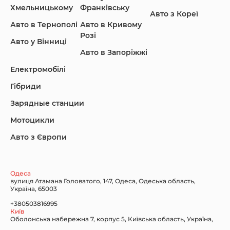
Хмельницькому
Франківську
Авто з Кореї
Авто в Тернополі
Авто в Кривому
Розі
Авто у Вінниці
Авто в Запоріжжі
KIA
Land Rover
Lexus
Електромобілі
Гібриди
Зарядные станции
Lincoln Maserati
Mazda
Mercedes-Benz
Мотоцикли
Авто з Європи
Nissan
Porsche
Renault Samsung
Одеса
вулиця Атамана Головатого, 147, Одеса, Одеська область,
Україна, 65003
+380503816995
Київ
Оболонська набережна 7, корпус 5, Київська область, Україна,
Subaru
Tesla
Toyota