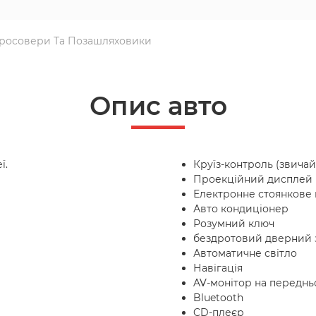
росовери Та Позашляховики
Опис авто
ї.
Круїз-контроль (звича
Проекційний дисплей 
Електронне стоянкове 
Авто кондиціонер
Розумний ключ
бездротовий дверний 
Автоматичне світло
Навігація
AV-монітор на переднь
Bluetooth
CD-плеєр