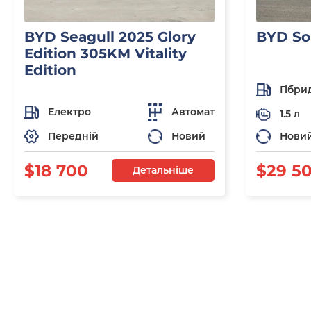
BYD Seagull 2025 Glory
BYD So
Edition 305KM Vitality
Edition
Гібри
Електро
Автомат
1.5 л
Передній
Новий
Нови
$18 700
$29 5
Детальніше