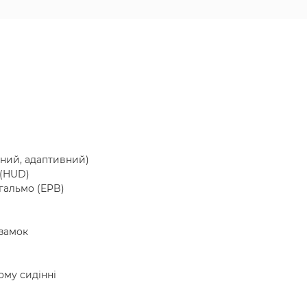
йний, адаптивний)
(HUD)
гальмо (EPB)
замок
ому сидінні