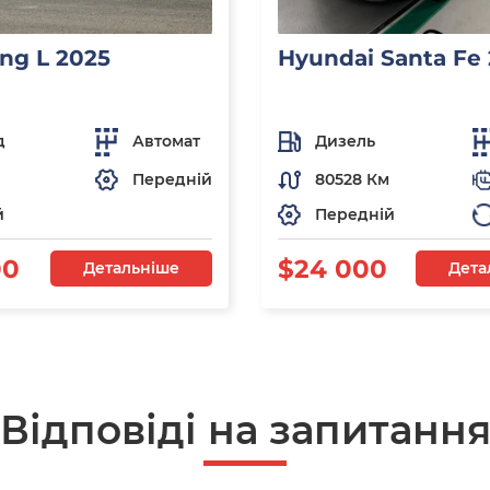
ng L 2025
Hyundai Santa Fe
д
Автомат
Дизель
Передній
80528 Км
й
Передній
00
$24 000
Детальніше
Дета
Відповіді на запитанн