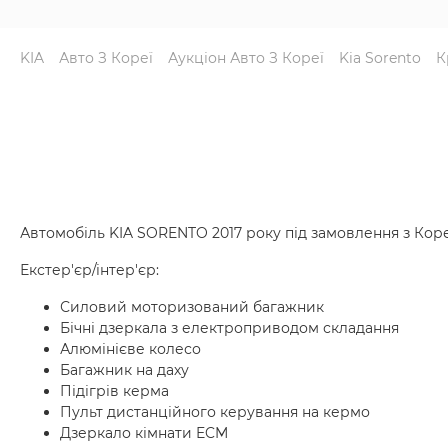
KIA
Авто З Кореї
Аукціон Авто З Кореї
Kia Sorento
К
Автомобіль KIA SORENTO 2017 року під замовлення з Коре
Екстер'єр/інтер'єр:
Силовий моторизований багажник
Бічні дзеркала з електроприводом складання
Алюмінієве колесо
Багажник на даху
Підігрів керма
Пульт дистанційного керування на кермо
Дзеркало кімнати ECM