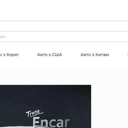
о з Кореї
Авто з США
Авто з Китаю