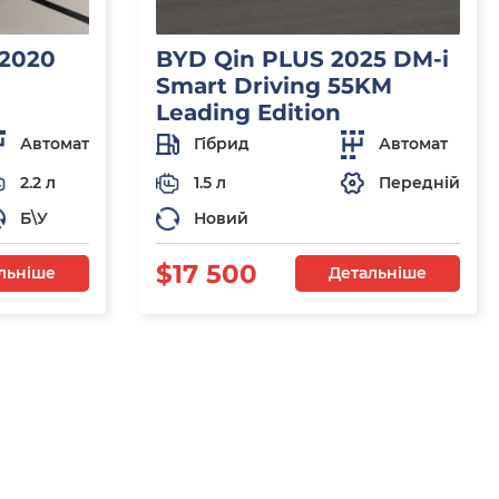
 2020
BYD Qin PLUS 2025 DM-i
Smart Driving 55KM
Leading Edition
Автомат
Гібрид
Автомат
2.2 л
1.5 л
Передній
Б\У
Новий
$17 500
льніше
Детальніше
я