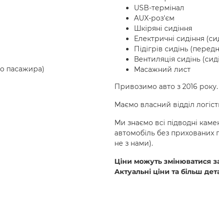
USB-термінал
AUX-роз'єм
Шкіряні сидіння
Електричні сидіння (си
Підігрів сидінь (передн
Вентиляція сидінь (сид
го пасажира)
Масажний лист
Привозимо авто з 2016 року.
Маємо власний відділ логіст
Ми знаємо всі підводні каме
автомобіль без прихованих п
не з нами).
Ціни можуть змінюватися за
Актуальні ціни та більш де