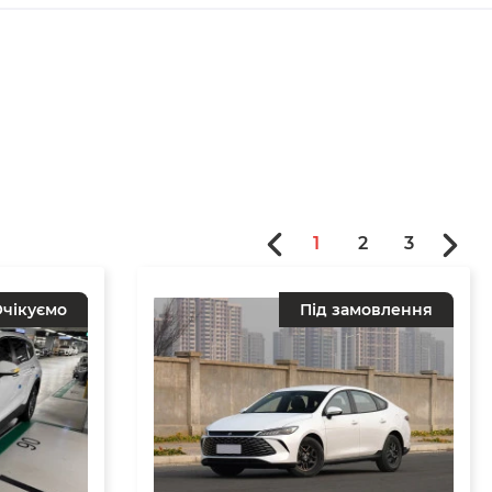
1
2
3
чікуємо
Під замовлення