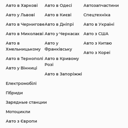
Авто в Харкові
Авто в Одесі
Автозапчастини
Ford
Honda
Hyundai
Авто у Львові
Авто в Києві
Спецтехніка
Авто в Чернигове
Авто в Дніпрі
Авто в Україні
Авто в Миколаєві
Авто у Черкасах
Авто з США
Авто в
Авто у
Авто з Китаю
Infiniti
Jaguar
Jeep
Хмельницькому
Франківську
Авто з Кореї
Авто в Тернополі
Авто в Кривому
Розі
Авто у Вінниці
Авто в Запоріжжі
KIA
Land Rover
Lexus
Електромобілі
Гібриди
Зарядные станции
Lincoln Maserati
Mazda
Mercedes-Benz
Мотоцикли
Авто з Європи