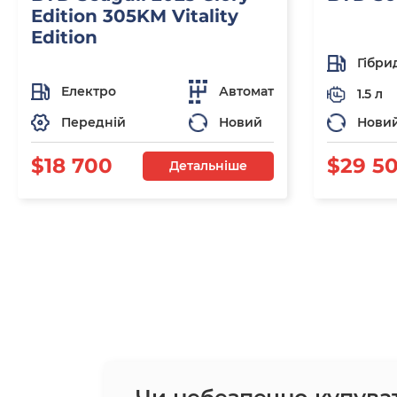
Edition 305KM Vitality
Edition
Гібри
Електро
Автомат
1.5 л
Передній
Новий
Нови
$18 700
$29 5
Детальніше