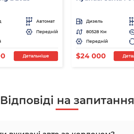
д
Автомат
Дизель
Передній
80528 Км
й
Передній
00
$24 000
Детальніше
Дета
Відповіді на запитанн