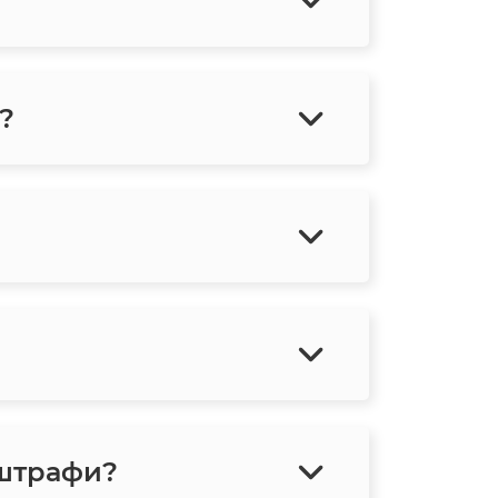
?
 штрафи?