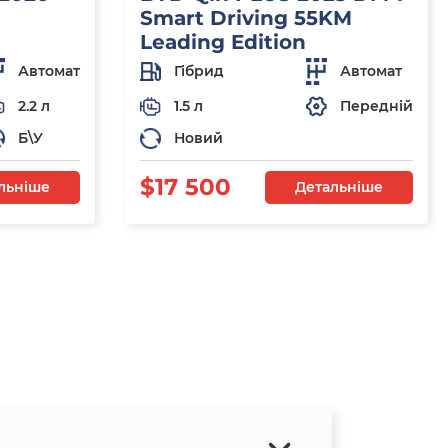
Smart Driving 55KM
Leading Edition
Автомат
Гібрид
Автомат
2.2 л
1.5 л
Передній
Б\У
Новий
$17 500
льніше
Детальніше
я