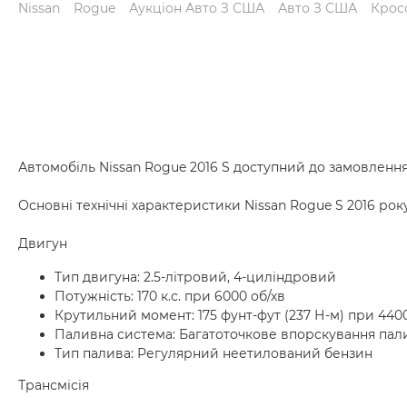
Nissan
Rogue
Аукціон Авто З США
Авто З США
Крос
Автомобіль Nissan Rogue 2016 S доступний до замовлення
Основні технічні характеристики Nissan Rogue S 2016 року
Двигун
Тип двигуна: 2.5-літровий, 4-циліндровий
Потужність: 170 к.с. при 6000 об/хв
Крутильний момент: 175 фунт-фут (237 Н-м) при 440
Паливна система: Багатоточкове впорскування пали
Тип палива: Регулярний неетилований бензин
Трансмісія