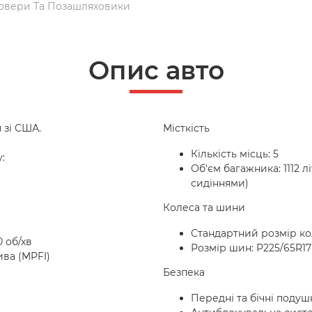
овери Та Позашляховики
Опис авто
 зі США.
Місткість
Кількість місць: 5
:
Об'єм багажника: 1112 л
сидіннями)
Колеса та шини
Стандартний розмір кол
0 об/хв
Розмір шин: P225/65R17
ва (MPFI)
Безпека
Передні та бічні поду