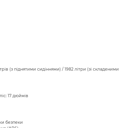
ітрів (з піднятими сидіннями) / 1982 літри (зі складеними
іс: 17 дюймів
шки безпеки