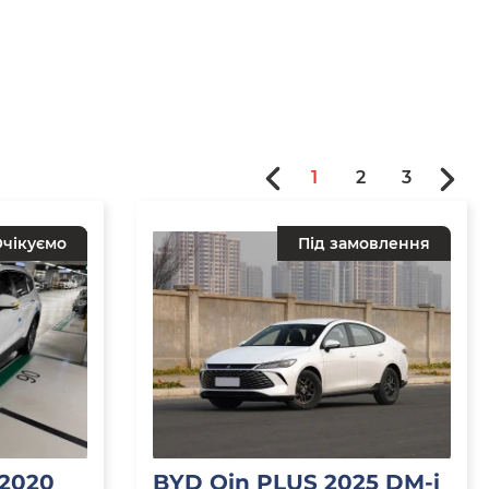
1
2
3
чікуємо
Під замовлення
 2020
BYD Qin PLUS 2025 DM-i