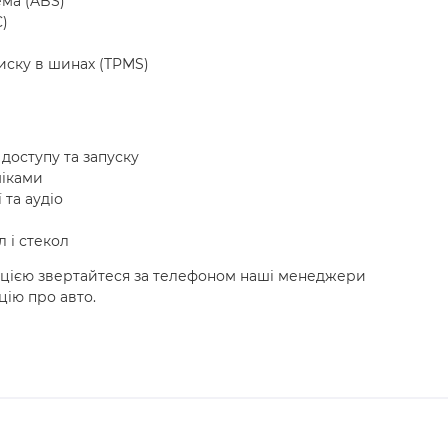
ма (ABS)
C)
иску в шинах (TPMS)
доступу та запуску
міками
 та аудіо
 і стекол
ацією звертайтеся за телефоном наші менеджери
цію про авто.