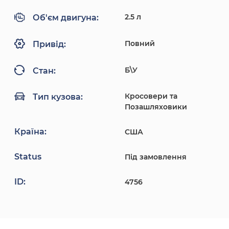
2.5 л
Об'єм двигуна:
Повний
Привід:
Б\У
Стан:
Кросовери та
Тип кузова:
Позашляховики
Країна:
США
Status
Під замовлення
ID:
4756