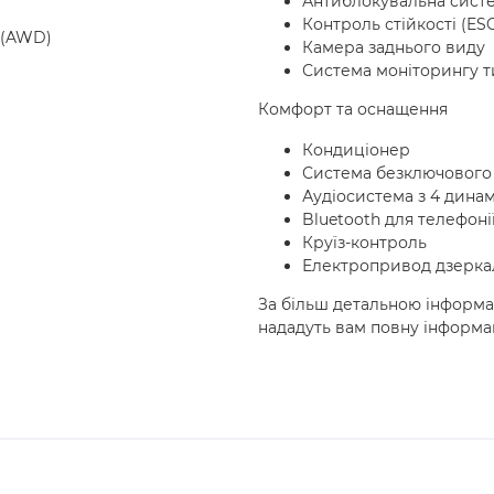
Антиблокувальна систе
Контроль стійкості (ES
 (AWD)
Камера заднього виду
Система моніторингу т
Комфорт та оснащення
Кондиціонер
Система безключового 
Аудіосистема з 4 дина
Bluetooth для телефонії
Круїз-контроль
Електропривод дзеркал
За більш детальною інформ
нададуть вам повну інформа